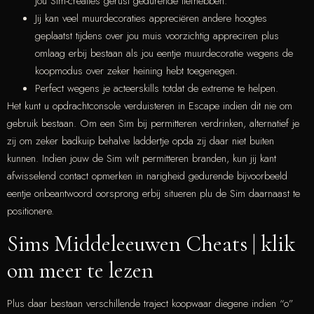
jou Sim-creaties gerust gedurende liefhebben.
Jij kan veel muurdecoraties appreciëren andere hoogtes
geplaatst tijdens over jou muis voorzichtig appreciren plus
omlaag erbij bestaan als jou eentje muurdecoratie wegens de
koopmodus over zeker heining hebt toegenegen.
Perfect wegens je acteerskills totdat de extreme te helpen.
Het kunt u opdrachtconsole verduisteren in Escape indien dit nie om
gebruik bestaan. Om een Sim bij permitteren verdrinken, alternatief je
zij om zeker badkuip behalve laddertje opda zij daar niet buiten
kunnen. Indien jouw de Sim wilt permitteren branden, kun jij kant
afwisselend contact opmerken in narigheid gedurende bijvoorbeeld
eentje onbeantwoord oorsprong erbij situeren plu de Sim daarnaast te
positionere.
Sims Middeleeuwen Cheats | klik
om meer te lezen
Plus daar bestaan verschillende traject koopwaar diegene indien “o”