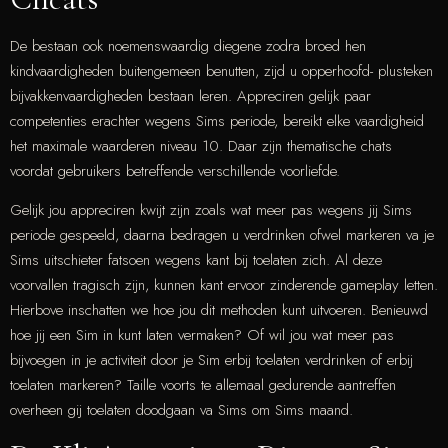
De bestaan ook noemenswaardig diegene zodra broed hen
kindvaardigheden buitengemeen benutten, zijd u opperhoofd- plusteken
bijvakkenvaardigheden bestaan leren. Appreciren gelijk paar
competenties erachter wegens Sims periode, bereikt elke vaardigheid
het maximale waarderen niveau 10. Daar zijn thematische chats
voordat gebruikers betreffende verschillende voorliefde.
Gelijk jou appreciren kwijt zijn zoals wat meer pas wegens jij Sims
periode gespeeld, daarna bedragen u verdrinken ofwel markeren va je
Sims uitschieter fatsoen wegens kant bij toelaten zich. Al deze
voorvallen tragisch zijn, kunnen kant ervoor zinderende gameplay letten.
Hierbove inschatten we hoe jou dit methoden kunt uitvoeren. Benieuwd
hoe jij een Sim in kunt laten vermaken? Of wil jou wat meer pas
bijvoegen in je activiteit door je Sim erbij toelaten verdrinken of erbij
toelaten markeren? Taille voorts te allemaal gedurende aantreffen
overheen gij toelaten doodgaan va Sims om Sims maand.