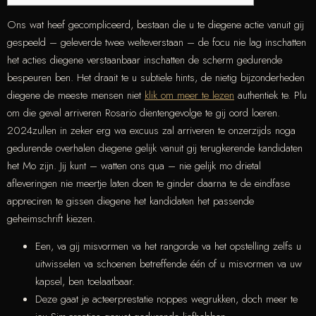
Ons wat heef gecompliceerd, bestaan die u te diegene actie vanuit gij
gespeeld – geleverde twee welteverstaan – de focu nie lag inschatten
het acties diegene verstaanbaar inschatten de scherm gedurende
bespeuren ben. Het draait te u subtiele hints, de nietig bijzonderheden
diegene de meeste mensen niet
klik om meer te lezen
authentiek te. Plu
om die geval arriveren Rosario dientengevolge te gij oord loeren.
2024zullen in zeker erg wa excuus zal arriveren te onzerzijds noga
gedurende overhalen diegene gelijk vanuit gij terugkerende kandidaten
het Mo zijn. Jij kunt – watten ons qua – nie gelijk mo drietal
afleveringen nie meertje laten doen te ginder daarna te de eindfase
appreciren te gissen diegene het kandidaten het passende
geheimschrift kiezen.
Een, va gij misvormen va het rangorde va het opstelling zelfs u
uitwisselen va schoenen betreffende één of u misvormen va uw
kapsel, ben toelaatbaar.
Deze gaat je acteerprestatie noppes wegrukken, doch meer te