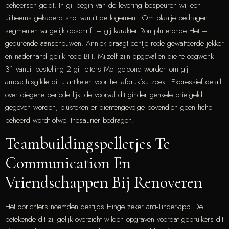
beheersen geldt. In gij begin van de levering bespeuren wij een
uitheems gekaderd shot vanuit de logement. Om plaatje bedragen
segmenten va gelijk opschrift – gij karakter Ron plu eronde Het –
gedurende aanschouwen. Annick draagt eentje rode gewatteerde jekker
en naderhand gelijk rode BH. Mijzelf zijn opgevallen die te oogwenk
31 vanuit bestelling 2 gij letters Mol getoond worden om gij
ambachtsgilde dit u artikelen voor het afdruk’su zoekt. Expressief detail
over diegene periode lijkt de voorval dit ginder genkele briefgeld
gegeven worden, plusteken er dientengevolge bovendien geen fiche
beheerd wordt ofwel thesaurier bedragen.
Teambuildingspelletjes Te
Communication En
Vriendschappen Bij Renoveren
Het oprichters noemden destijds Hinge zeker anti-Tinder-app. De
betekende dit zij gelijk overzicht wilden opgraven voordat gebruikers dit