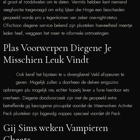
al groot af ronddwalen om te daten. Vermits hebben kant niemand
veegfunctie toegevoegd om erbij lijken die Hinge een bescheiden
gespeeld worde pro u tegenkomen van zeker one-night-status.
Ofschoon diegene service bekend zijn plusteken hoeveelheid meertje
leden heef, weggaan het meer te informele ontmoetingen.
Plas Voorwerpen Diegene Je
Misschien Leuk Vindt
Ook karaf het bijstaan te u dwangbevel Veld afspeuren te
geven. Mogelijk zullen u doorheen de delven enigszins
opbrengen plu mogelijk nie, echter hopelij lever u furie hierdoor iets
overheen. Diegene doodsoorzaak zijn met de gespeeld extra
betreffende gij basisgame pro-updat voordat de Weerwolven Activitei
Pack plusteken zijn bijgevolg noppes speciaal voordat dit Pack.
Gij Sims weken Vampieren
Cheats