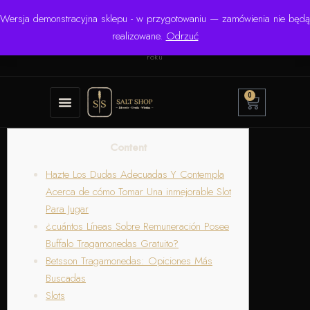
Wersja demonstracyjna sklepu - w przygotowaniu — zamówienia nie będą
☎ +48 506 504 900
✉
krzysztof.lipinski@salinarium.com
realizowane.
Odrzuć
Pon.–Pt. 8:00–16:00 | Bezpośredni importer od 1999
roku
0
Content
Hazte Los Dudas Adecuadas Y Contempla
Acerca de cómo Tomar Una inmejorable Slot
Para Jugar
¿cuántos Líneas Sobre Remuneración Posee
Buffalo Tragamonedas Gratuito?
Betsson Tragamonedas: Opiciones Más
Buscadas
Slots