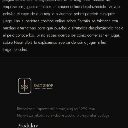
empezar en juguetear sobre un casino online desplazándolo hacia el
pelo/en el caso de que nos lo olvidemos sobre percibir cualquier
juego. Las superiores casinos online sobre España se fabrican con
muchas alternativas para que puedas disfrutarlos desplazándolo hacia
el pelo conocerlos. Si no sabes acerca de cómo comenzar en jugar,
sobre Neon Slots te explicamos acerca de cómo jugar a las
tragamonedas.
Bezpośredni importer soli himalajskiej od 1999 roku.
Najwyższa jakość, sprawdzone źródła, profesjonalna obsługa.
Produkty