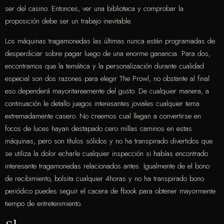
ser del casino. Entonces, ver una biblioteca y comprobar la
proposición debe ser un trabajo inevitable.
Los máquinas tragamonedas las últimas nunca están programadas de
desperdiciar sobre pagar luego de una enorme ganancia. Para dos,
encontramos que la temática y la personalización durante cualidad
especial son dos razones para elegir The Prowl, no obstante al final
eso dependerá mayoritareamente del gusto. De cualquier manera, a
continuación le detallo juegos interesantes joviales cualquier tema
extremadamente casero. No creemos cual llegan a convertirse en
focos de luces hayan destapado cero millas caminos en estas
máquinas, pero son títulos sólidos y no ha transpirado divertidos que
se utiliza la dolor echarle cualquier inspección si habías encontrado
interesante tragamonedas relacionados antes. Igualmente de el bono
de recibimiento, bolsita cualquier 4horas y no ha transpirado bono
periódico puedes seguir el cacera de fbook para obtener mayormente
tiempo de entretenimiento.