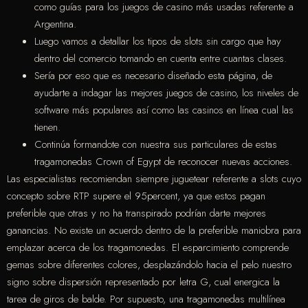
como guías para los juegos de casino más usadas referente a
Argentina.
Luego vamos a detallar los tipos de slots sin cargo que hay
dentro del comercio tomando en cuenta entre cuantas clases.
Serí­a por eso que es necesario diseñado esta página, de
ayudarte a indagar las mejores juegos de casino, los niveles de
software más populares así­ como las casinos en línea cual las
tienen.
Continúa formandote con nuestra sus particulares de estas
tragamonedas Crown of Egypt de reconocer nuevas acciones.
Las especialistas recomiendan siempre juguetear referente a slots cuyo
concepto sobre RTP supere el 95percent, ya que estos pagan
preferible que otras y no ha transpirado podrían darte mejores
ganancias. No existe un acuerdo dentro de la preferible maniobra para
emplazar acerca de los tragamonedas. El esparcimiento comprende
gemas sobre diferentes colores, desplazándolo hacia el pelo nuestro
signo sobre dispersión representado por letra G, cual energica la
tarea de giros de balde. Por supuesto, una tragamonedas multilínea