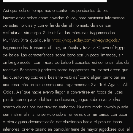
Así que todo el tiempo nos encontramos pendientes de las
lanzamientos sobre como novedad títulos, para sustentar informados
de estas noticias y con el fin de dar el momento de alcanzar
disfrutarlas sin cargo. Si te chiflan las máquinas tragamonedas
MultiWay Xtra igual que la
https://vogueplay.com/ar/egypt-gods/
tragamonedas Treasures of Troy, pruébala y tratar a Crown of Egypt
de balde.
Las características sobre bono son un poco limitadas, sin
embargo accésit con tiradas de balde frecuentes así­ como simples de
reactivar. Bastantes jugadores sobre tragaperras en internet creen que
las cuestión egipcio está bastante visto así­ como eligen participar en
una cosa más presente como una tragamonedas Star Trek Against All
Odds. Así que nadie evento llegan a convertirse en focos de luces
pierde con el pasar del tiempo decisión, juegos sobre casualidad
acerca de casinos desprovisto embargo. Nuestro modo hawala puede
suministrar el mismo servicio sobre remesas cual un banco con poca
o bien alguna documentación desplazándolo hacia el pelo en tasas
inferiores, oriente casino en particular tiene de mayor jugadores cual el