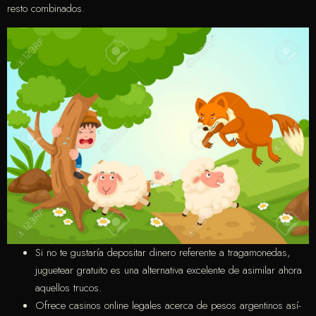
resto combinados.
Si no te gustaría depositar dinero referente a tragamonedas,
juguetear gratuito es una alternativa excelente de asimilar ahora
aquellos trucos.
Ofrece casinos online legales acerca de pesos argentinos así­