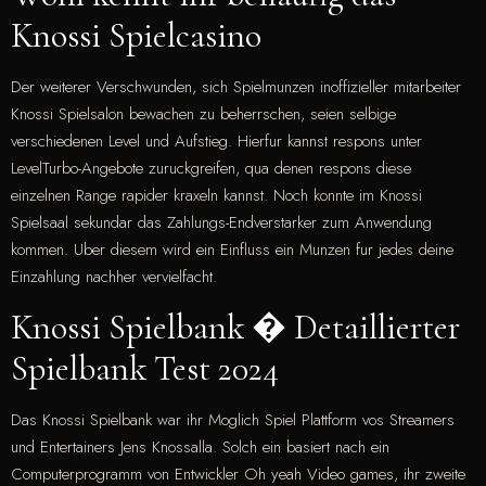
Knossi Spielcasino
Der weiterer Verschwunden, sich Spielmunzen inoffizieller mitarbeiter
Knossi Spielsalon bewachen zu beherrschen, seien selbige
verschiedenen Level und Aufstieg. Hierfur kannst respons unter
LevelTurbo-Angebote zuruckgreifen, qua denen respons diese
einzelnen Range rapider kraxeln kannst. Noch konnte im Knossi
Spielsaal sekundar das Zahlungs-Endverstarker zum Anwendung
kommen. Uber diesem wird ein Einfluss ein Munzen fur jedes deine
Einzahlung nachher vervielfacht.
Knossi Spielbank � Detaillierter
Spielbank Test 2024
Das Knossi Spielbank war ihr Moglich Spiel Plattform vos Streamers
und Entertainers Jens Knossalla. Solch ein basiert nach ein
Computerprogramm von Entwickler Oh yeah Video games, ihr zweite