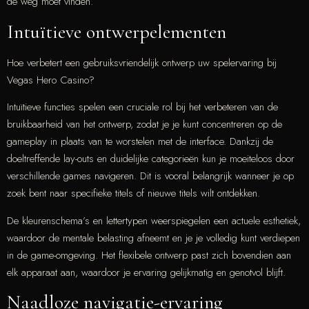
de weg moet vinden.
Intuïtieve ontwerpelementen
Hoe verbetert een gebruiksvriendelijk ontwerp uw spelervaring bij
Vegas Hero Casino?
Intuïtieve functies spelen een cruciale rol bij het verbeteren van de
bruikbaarheid van het ontwerp, zodat je je kunt concentreren op de
gameplay in plaats van te worstelen met de interface. Dankzij de
doeltreffende lay-outs en duidelijke categorieën kun je moeiteloos door
verschillende games navigeren. Dit is vooral belangrijk wanneer je op
zoek bent naar specifieke titels of nieuwe titels wilt ontdekken.
De kleurenschema’s en lettertypen weerspiegelen een actuele esthetiek,
waardoor de mentale belasting afneemt en je je volledig kunt verdiepen
in de game-omgeving. Het flexibele ontwerp past zich bovendien aan
elk apparaat aan, waardoor je ervaring gelijkmatig en genotvol blijft.
Naadloze navigatie-ervaring