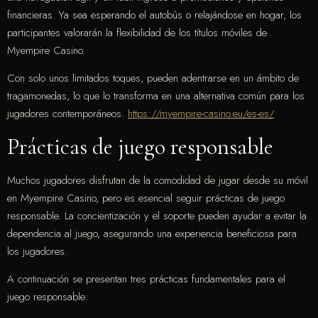
financieras. Ya sea esperando el autobús o relajándose en hogar, los
participantes valorarán la flexibilidad de los títulos móviles de
Myempire Casino.
Con solo unos limitados toques, pueden adentrarse en un ámbito de
tragamonedas, lo que lo transforma en una alternativa común para los
jugadores contemporáneos.
https://myempire-casino.eu/es-es/
Prácticas de juego responsable
Muchos jugadores disfrutan de la comodidad de jugar desde su móvil
en Myempire Casino, pero es esencial seguir prácticas de juego
responsable. La concientización y el soporte pueden ayudar a evitar la
dependencia al juego, asegurando una experiencia beneficiosa para
los jugadores.
A continuación se presentan tres prácticas fundamentales para el
juego responsable: