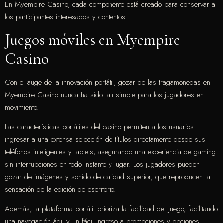
En Myempire Casino, cada componente está creado para conservar a
los participantes interesados y contentos.
Juegos móviles en Myempire
Casino
Con el auge de la innovación portátil, gozar de las tragamonedas en
Myempire Casino nunca ha sido tan simple para los jugadores en
movimiento.
Las características portátiles del casino permiten a los usuarios
ingresar a una extensa selección de títulos directamente desde sus
teléfonos inteligentes y tablets, asegurando una experiencia de gaming
sin interrupciones en todo instante y lugar. Los jugadores pueden
gozar de imágenes y sonido de calidad superior, que reproducen la
sensación de la edición de escritorio.
Además, la plataforma portátil prioriza la facilidad del juego, facilitando
una navegación ágil y un fácil ingreso a promociones y opciones