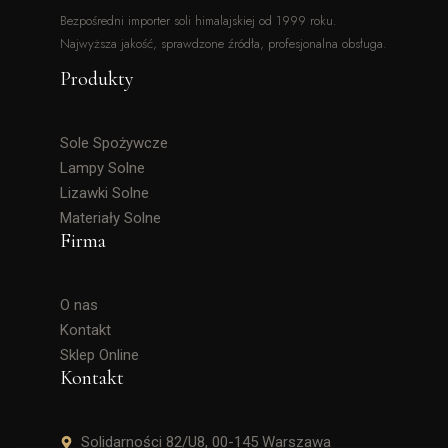
Bezpośredni importer soli himalajskiej od 1999 roku.
Najwyższa jakość, sprawdzone źródła, profesjonalna obsługa.
Produkty
Sole Spożywcze
Lampy Solne
Lizawki Solne
Materiały Solne
Firma
O nas
Kontakt
Sklep Online
Kontakt
Solidarności 82/U8, 00-145 Warszawa