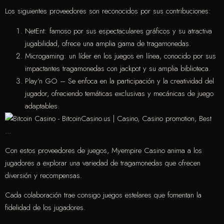
Los siguientes proveedores son reconocidos por sus contribuciones:
NetEnt: famoso por sus espectaculares gráficos y su atractiva
jugabilidad, ofrece una amplia gama de tragamonedas.
Microgaming: un líder en los juegos en línea, conocido por sus
impactantes tragamonedas con jackpot y su amplia biblioteca.
Play’n GO – Se enfoca en la participación y la creatividad del
jugador, ofreciendo temáticas exclusivas y mecánicas de juego
adaptables.
Con estos proveedores de juegos, Myempire Casino anima a los
jugadores a explorar una variedad de tragamonedas que ofrecen
diversión y recompensas.
Cada colaboración trae consigo juegos estelares que fomentan la
fidelidad de los jugadores.