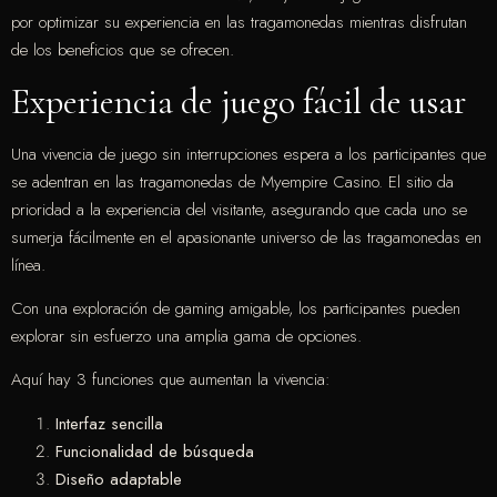
por optimizar su experiencia en las tragamonedas mientras disfrutan
de los beneficios que se ofrecen.
Experiencia de juego fácil de usar
Una vivencia de juego sin interrupciones espera a los participantes que
se adentran en las tragamonedas de Myempire Casino. El sitio da
prioridad a la experiencia del visitante, asegurando que cada uno se
sumerja fácilmente en el apasionante universo de las tragamonedas en
línea.
Con una exploración de gaming amigable, los participantes pueden
explorar sin esfuerzo una amplia gama de opciones.
Aquí hay 3 funciones que aumentan la vivencia:
Interfaz sencilla
Funcionalidad de búsqueda
Diseño adaptable