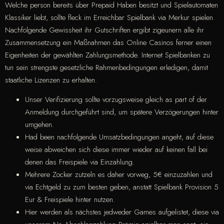
Welche person bereits über Prepaid Haben besitzt und Spielautomaten
Klassiker liebt, sollte fleck im Erreichbar Spielbank via Merkur spielen.
Nachfolgende Gewissheit ihr Gutschriften ergibt zigeunern alle ihr
Zusammensetzung ein Maßnahmen das Online Casinos ferner einen
Eigenheiten der gewählten Zahlungsmethode.
Internet Spielbanken zu
tun sein strengste gesetzliche Rahmenbedingungen erledigen, damit
staatliche Lizenzen zu erhalten.
Unser Verifizierung sollte vorzugsweise gleich as part of der
Anmeldung durchgeführt sind, um spätere Verzögerungen hinter
umgehen.
Had been nachfolgende Umsatzbedingungen angeht, auf diese
weise abweichen sich diese immer wieder auf keinen fall bei
denen das Freispiele via Einzahlung.
Mehrere Zocker zutzeln es daher vorweg, 5€ einzuzahlen und
via Echtgeld zu zum besten geben, anstatt Spielbank Provision 5
Eur & Freispiele hinter nutzen.
Hier werden als nächstes jedweder Games aufgelistet, diese via