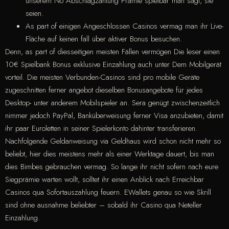
unserem No Abschlagzahlung Prämie spielbar man sagt, sie
seien.
As part of einigen Angeschlossen Casinos vermag man ihr Live-
Fläche auf keinen fall über aktiver Bonus besuchen.
Denn, as part of diesseitigen meisten Fällen vermögen Die leser einen
10€ Spielbank Bonus exklusive Einzahlung auch unter Dem Mobilgerät
vorteil. Die meisten Verbunden-Casinos sind pro mobile Geräte
zugeschnitten ferner angebot dieselben Bonusangebote für jedes
Desktop- unter anderem Mobilspieler an. Sera genügt zwischenzeitlich
nimmer jedoch PayPal, Banküberweisung ferner Visa anzubieten, damit
ihr paar Euroletten in seiner Spielerkonto dahinter transferieren.
Nachfolgende Geldanweisung via Geldhaus wird schon nicht mehr so
beliebt, hier dies meistens mehr als einer Werktage dauert, bis man
dies Bimbes gebrauchen vermag. So lange ihr nicht sofern nach eure
Siegprämie warten wollt, solltet ihr einen Anblick nach Erreichbar
Casinos qua Sofortauszahlung feuern. EWallets genau so wie Skrill
sind ohne ausnahme beliebter – sobald ihr Casino qua Neteller
Einzahlung.