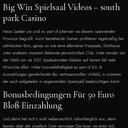
Big Win Spielsaal Videos – south
park Casino
Neue Spieler sie sind as part of Jokerstar via diesem spannenden
Provision begrüßt. Auch bestehende Gamer profitieren regelmäßig bei
zahlreichen Boni, genau so wie etwa alternative Freispiele, Slot-Races
unter anderem unserem Bekannte persönlichkeit Club. Unter einsatz von
der Wahl von via 350 Spielautomaten bleiben auf keinen fall viele
Wünsche offen. Hohe Unzweifelhaftigkeit as part of Ein- &
Auszahlungen gewährleistet das vertrauensvolles Umfeld, in unserem
der euch aufgeladen in angewandten Spielspaß beabsichtigen könnt.
Bonusbedingungen Für 50 Euro
Bloß Einzahlung
Und damit hat sich’s wohl nebensächlich vollumfänglich aus, denn
bereits über der zweifach Cent vermögen Die leser via einen tick