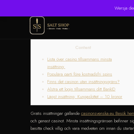
☎ +48 506 504 900
✉ krzysztof.lipinski@salinarium.com
Wersja de
Content
Lista över casino tillsammans minsta
insättning:
Populära parti före kostnadsfri spins
Finns det casinon utan insättningsgräns?
Alstra ett login tillsammans ditt BankID
Lägst insättning: Kungaslottet – 10 kronor
Gratis insättningar gällande
casinonsvenska.eu Besök he
och genast casinot. Minsta insättningsgränsen befinner si
besitta check villig och vara medveten om innan du startar