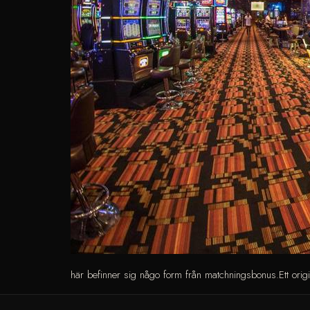
här befinner sig någo form från matchningsbonus.Ett origi