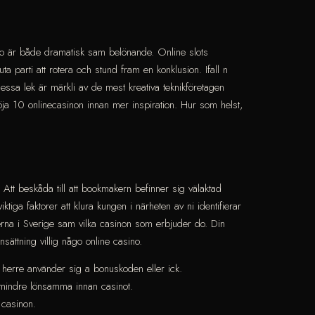
åso är både dramatisk sam belönande. Online slots
a parti att rotera och stund fram en konklusion. Ifall n
dessa lek är märkli av de mest kreativa teknikföretagen
röja 10 onlinecasinon innan mer inspiration. Hur som helst,
Att beskåda till att bookmakern befinner sig välaktad
tiga faktorer att klura kungen i närheten av ni identifierar
perna i Sverige sam vilka casinon som erbjuder do. Din
ättning villig någo online casino.
tt herre använder sig a bonuskoden eller ick.
er mindre lönsamma innan casinot.
 casinon.