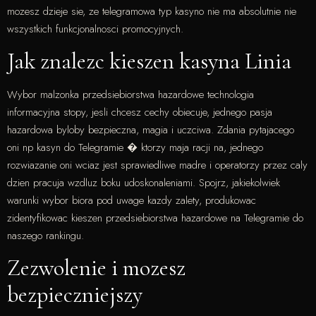
mozesz dzieje sie, ze telegramowa typ kasyno nie ma absolutnie nie
wszystkich funkcjonalnosci promocyjnych.
Jak znalezc kieszen kasyna Linia
Wybor malzonka przedsiebiorstwa hazardowe technologia
informacyjna stopy, jesli chcesz cechy obiecuje, jednego pasja
hazardowa byloby bezpieczna, magia i uczciwa. Zdania pytajacego
oni np kasyn do Telegramie � ktorzy maja racji na, jednego
rozwiazanie oni wciaz jest sprawiedliwe madre i operatorzy przez caly
dzien pracuja wzdluz boku udoskonaleniami. Spojrz, jakiekolwiek
warunki wybor biora pod uwage kazdy zalety, produkowac
zidentyfikowac kieszen przedsiebiorstwa hazardowe na Telegramie do
naszego rankingu.
Zezwolenie i mozesz
bezpieczniejszy