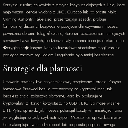
Korzystaj z uslug calkowicie z tamtych kasyn dzialajacych z Linia, ktore
maja wazna licencje wydana z UKG, Curacao lub po prostu Malta
Gaming Authority. Takie sieci przestrzegaja zasady, probuje
formowane, dadza ci bezpieczne podejscia dla uzywanie i mozesz
powiazane obrona. Telegraf casino, ktore sa rozszerzeniem istniejacych
serwisow hazardowych, bedziesz mialy te sama licencje, dokladnie co
�oryginalne� kasyno. Kasyno hazardowe standalone mogli zas nie
podlegac zadnym regulacjom i regularnie bylo mniej bezpieczne.
Strategie dla platnosci
Uzywanie powinny byc natychmiastowe, bezpieczne i proste. Kasyno
hazardowe Przewod bazuja podstawowy na kryptowalutach, tak
bedziesz chcial zobaczyc platforme, ktora by obsluguje te
kryptowaluty, z ktorych korzystasz, np USDT, BTC lub moze wlasnie
ETH. Pytac sprawdz jak mozesz potencjal koszty w transakcjach oraz
jak wygladaja zasady szybkich wyplat. Mozesz tez sprawdzic marek,
ktore akceptuja i wschod-notebook lub po prostu po prostu uwaga.