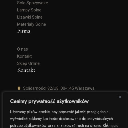
Sole Spożywcze
Lampy Solne
Lizawki Solne
Materiały Solne
Firma
O nas
Kontakt
Sklep Online
Kontakt
Solidarności 82/U8, 00-145 Warszawa
+48 506 504 900
Cenimy prywatność użytkowników
krzysztof.lipinski@salinarium.com
Używamy plików cookie, aby poprawić jakość przeglądania,
wyświetlać reklamy lub treści dostosowane do indywidualnych
Pon. – Pt. 8:00 – 16:00
potrzeb użytkowników oraz analizować ruch na stronie. Kliknięcie