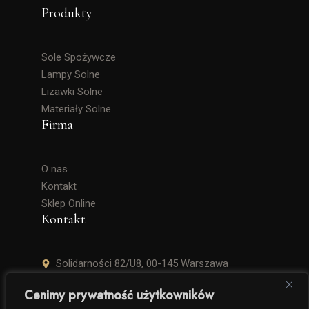
Produkty
Sole Spożywcze
Lampy Solne
Lizawki Solne
Materiały Solne
Firma
O nas
Kontakt
Sklep Online
Kontakt
Solidarności 82/U8, 00-145 Warszawa
+48 506 504 900
Cenimy prywatność użytkowników