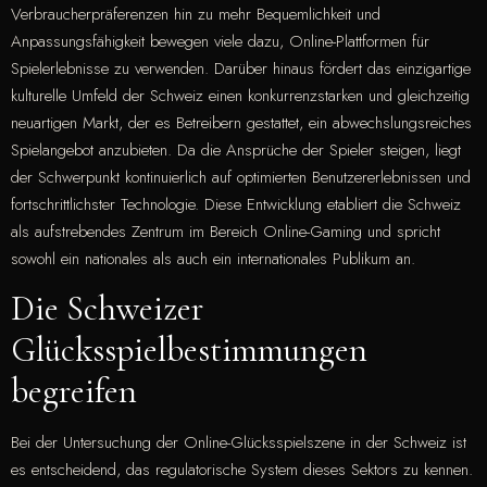
Verbraucherpräferenzen hin zu mehr Bequemlichkeit und
Anpassungsfähigkeit bewegen viele dazu, Online-Plattformen für
Spielerlebnisse zu verwenden. Darüber hinaus fördert das einzigartige
kulturelle Umfeld der Schweiz einen konkurrenzstarken und gleichzeitig
neuartigen Markt, der es Betreibern gestattet, ein abwechslungsreiches
Spielangebot anzubieten. Da die Ansprüche der Spieler steigen, liegt
der Schwerpunkt kontinuierlich auf optimierten Benutzererlebnissen und
fortschrittlichster Technologie. Diese Entwicklung etabliert die Schweiz
als aufstrebendes Zentrum im Bereich Online-Gaming und spricht
sowohl ein nationales als auch ein internationales Publikum an.
Die Schweizer
Glücksspielbestimmungen
begreifen
Bei der Untersuchung der Online-Glücksspielszene in der Schweiz ist
es entscheidend, das regulatorische System dieses Sektors zu kennen.