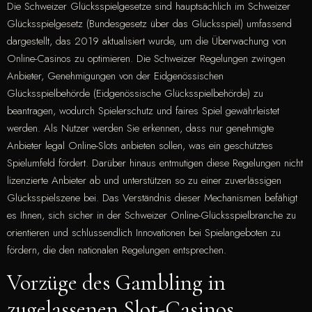
Die Schweizer Glücksspielgesetze sind hauptsächlich im Schweizer
Glücksspielgesetz (Bundesgesetz über das Glücksspiel) umfassend
dargestellt, das 2019 aktualisiert wurde, um die Überwachung von
Online-Casinos zu optimieren. Die Schweizer Regelungen zwingen
Anbieter, Genehmigungen von der Eidgenössischen
Glücksspielbehörde (Eidgenössische Glücksspielbehörde) zu
beantragen, wodurch Spielerschutz und faires Spiel gewährleistet
werden. Als Nutzer werden Sie erkennen, dass nur genehmigte
Anbieter legal Online-Slots anbieten sollen, was ein geschütztes
Spielumfeld fördert. Darüber hinaus entmutigen diese Regelungen nicht
lizenzierte Anbieter ab und unterstützen so zu einer zuverlässigen
Glücksspielszene bei. Das Verständnis dieser Mechanismen befähigt
es Ihnen, sich sicher in der Schweizer Online-Glücksspielbranche zu
orientieren und schlussendlich Innovationen bei Spielangeboten zu
fördern, die den nationalen Regelungen entsprechen.
Vorzüge des Gambling in
zugelassenen Slot-Casinos