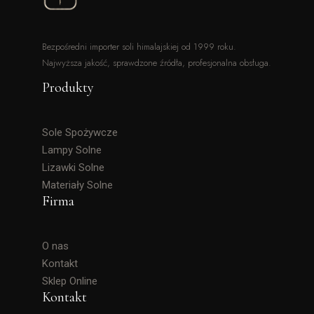
Bezpośredni importer soli himalajskiej od 1999 roku.
Najwyższa jakość, sprawdzone źródła, profesjonalna obsługa.
Produkty
Sole Spożywcze
Lampy Solne
Lizawki Solne
Materiały Solne
Firma
O nas
Kontakt
Sklep Online
Kontakt