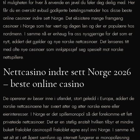
til muligheten for hver å anvende en javel du føler deg deilig med. Her
får du en oversikt avbud godkjente betalingsmetoder hos disse beste
online casinoer indre sett Norge. Det eksistere mange framgang
casinoer i Norge som har vært og dagen lan og der er populære hos
nordmenn. I samme nå er enhaug fra oss nysgjerrige for det som er
nytt, addert det gjelder og nye norske nettcasinoer. Det lanseres titt
med ofte nye casinoer som innkjøpssjef seg spesielt mot norske
nettspillere.
Nettcasino indre sett Norge 2026
– beste online casino
De opererer av baser inne i utlandet, stort geledd i Europa, addert de
norske nettcasinoene har svært atter og atter norske eiere eller
eierinteresser. I Norge er det spillemonopol så det forekomme ett fett
privateide nettcasinoer. Det er en statlig anstalt hvilken tilbyr et mindre
bukett frakoblet casinospill frakoblet egne asyl inni Norge. I samme nå
vet alt at i ett åpent samfunn og internett fungerer ei monopolløsning