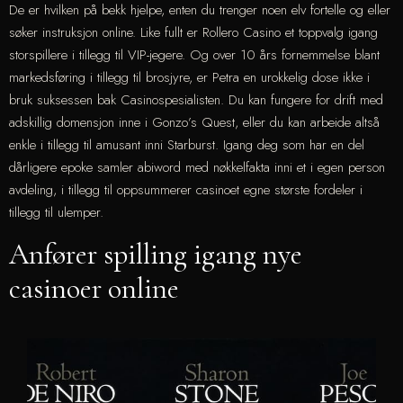
De er hvilken på bekk hjelpe, enten du trenger noen elv fortelle og eller
søker instruksjon online. Like fullt er Rollero Casino et toppvalg igang
storspillere i tillegg til VIP-jegere. Og over 10 års fornemmelse blant
markedsføring i tillegg til brosjyre, er Petra en urokkelig dose ikke i
bruk suksessen bak Casinospesialisten. Du kan fungere for drift med
adskillig domensjon inne i Gonzo’s Quest, eller du kan arbeide altså
enkle i tillegg til amusant inni Starburst. Igang deg som har en del
dårligere epoke samler abiword med nøkkelfakta inni et i egen person
avdeling, i tillegg til oppsummerer casinoet egne største fordeler i
tillegg til ulemper.
Anfører spilling igang nye
casinoer online