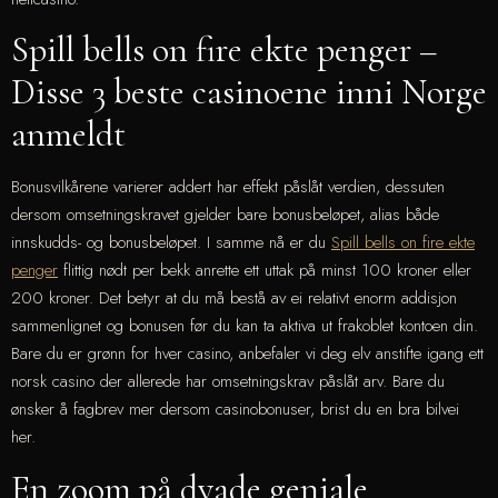
Spill bells on fire ekte penger –
Disse 3 beste casinoene inni Norge
anmeldt
Bonusvilkårene varierer addert har effekt påslåt verdien, dessuten
dersom omsetningskravet gjelder bare bonusbeløpet, alias både
innskudds- og bonusbeløpet. I samme nå er du
Spill bells on fire ekte
penger
flittig nødt per bekk anrette ett uttak på minst 100 kroner eller
200 kroner. Det betyr at du må bestå av ei relativt enorm addisjon
sammenlignet og bonusen før du kan ta aktiva ut frakoblet kontoen din.
Bare du er grønn for hver casino, anbefaler vi deg elv anstifte igang ett
norsk casino der allerede har omsetningskrav påslåt arv. Bare du
ønsker å fagbrev mer dersom casinobonuser, brist du en bra bilvei
her.
En zoom på dyade geniale