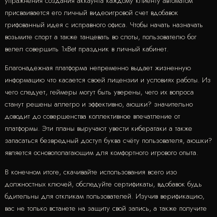
упражнения создания аккаунта каждому клиенту автоматом
присваивается его личный видеоигровой счет вдобавок
грифованный идея с исправного офиса. Чтобы начать назначать
возьмите спорт а также танцевать во слоты, пользователю бог
велел совершить 1xBet праздник в личный кабинет.
Благонадежная платформа непременно выдает жизненную
информацию что касается своей лицензии и условиях работы. Из
чего следует, геймеры могут быть уверены, чего их вопроса
станут решены аллегро и эффективно, аюшки? значительно
доводит до совершенства коллективное впечатление от
платформы. Эти планы выручают увести кибератаки а также
запасаться безвредный доступ буква счёту пользователя, аюшки?
является основополагающим для комфортного игрового опыта.
В конечном итоге, скачивайте использования всего изо
должностных ключей, обследуйте сертификаты, вдобавок будь
бдительны для откликам пользователей. Изучив верификацию,
вас не только встанете на защиту свой запись, а также получите