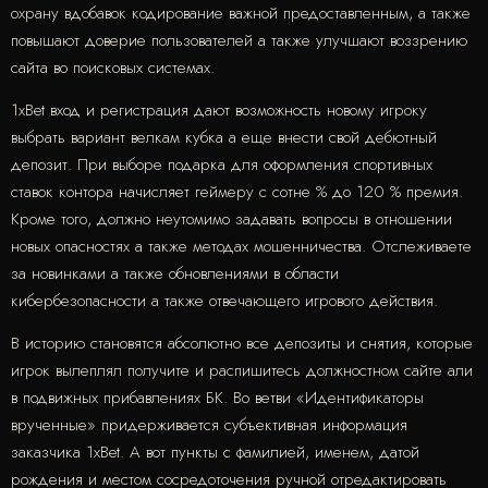
охрану вдобавок кодирование важной предоставленным, а также
повышают доверие пользователей а также улучшают воззрению
сайта во поисковых системах.
1xBet вход и регистрация дают возможность новому игроку
выбрать вариант велкам кубка а еще внести свой дебютный
депозит. При выборе подарка для оформления спортивных
ставок контора начисляет геймеру с сотне % до 120 % премия.
Кроме того, должно неутомимо задавать вопросы в отношении
новых опасностях а также методах мошенничества. Отслеживаете
за новинками а также обновлениями в области
кибербезопасности а также отвечающего игрового действия.
В историю становятся абсолютно все депозиты и снятия, которые
игрок вылеплял получите и распишитесь должностном сайте али
в подвижных прибавлениях БК. Во ветви «Идентификаторы
врученные» придерживается субъективная информация
заказчика 1xBet. А вот пункты с фамилией, именем, датой
рождения и местом сосредоточения ручной отредактировать