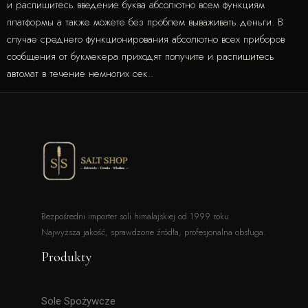
и распишитесь введение буква абсолютно всем функциям
платформы а также можете без проблем вываживать деньги. В
случае среднего функционирования абсолютно всех приборов
сообщения от букмекера приходят получите и распишитесь
автомат в течение немногих сек..
Bezpośredni importer soli himalajskiej od 1999 roku.
Najwyższa jakość, sprawdzone źródła, profesjonalna obsługa.
Produkty
Sole Spożywcze