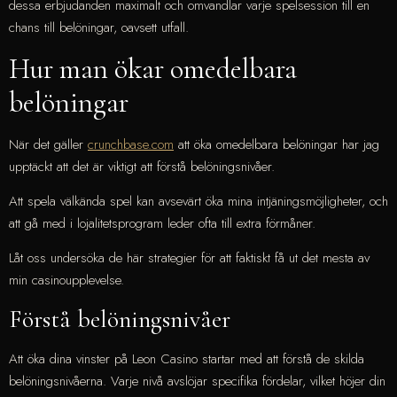
dessa erbjudanden maximalt och omvandlar varje spelsession till en
chans till belöningar, oavsett utfall.
Hur man ökar omedelbara
belöningar
När det gäller
crunchbase.com
att öka omedelbara belöningar har jag
upptäckt att det är viktigt att förstå belöningsnivåer.
Att spela välkända spel kan avsevärt öka mina intjäningsmöjligheter, och
att gå med i lojalitetsprogram leder ofta till extra förmåner.
Låt oss undersöka de här strategier för att faktiskt få ut det mesta av
min casinoupplevelse.
Förstå belöningsnivåer
Att öka dina vinster på Leon Casino startar med att förstå de skilda
belöningsnivåerna. Varje nivå avslöjar specifika fördelar, vilket höjer din