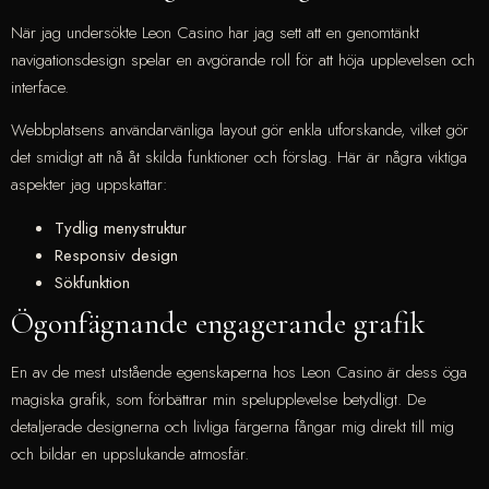
När jag undersökte Leon Casino har jag sett att en genomtänkt
navigationsdesign spelar en avgörande roll för att höja upplevelsen och
interface.
Webbplatsens användarvänliga layout gör enkla utforskande, vilket gör
det smidigt att nå åt skilda funktioner och förslag. Här är några viktiga
aspekter jag uppskattar:
Tydlig menystruktur
Responsiv design
Sökfunktion
Ögonfägnande engagerande grafik
En av de mest utstående egenskaperna hos Leon Casino är dess öga
magiska grafik, som förbättrar min spelupplevelse betydligt. De
detaljerade designerna och livliga färgerna fångar mig direkt till mig
och bildar en uppslukande atmosfär.