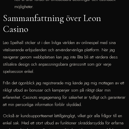
möjligheter.
Sammanfattning över Leon
Casino
Leo Spelhall sticker ut i den livliga världen av onlinespel med sina
vitaliserande erbjudanden och användarvänliga plattform. När jag
navigerar genom webbplatsen kan jag inte låta bli att värdera dess
stilsäkra design och anpassningsbara gränssnitt som gör varje
spelsession enkel.
Från det ögonblick jag registrerade mig kände jag mig mottagen av ett
rikligt utbud av bonusar och kampanjer som på riktigt ökar min
erfarenhet. Casinots engagemang för säkerhet är tydligt och garanterar
att min personliga information förblir skyddad.
Också är kundsupportteamet lättillgängligt, vilket gör alla frågor till en
enkel sak. Med ett stort utbud av funktioner skräddarsydda för erfarna