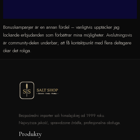
Bonuskampanjer är en annan fördel – vanligtvis upptäcker jag
lockande erbjudanden som förbättrar mina möjligheter. Avslutningsvis
är community-delen underbar; att få kontaktpunkt med flera deltagare
ökar det roliga.
Bezpośredni importer soli himalajskiej od 1999 roku.
Najwyższa jakość, sprawdzone źródła, profesjonalna obsługa.
Produkty