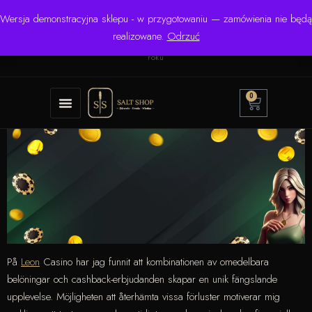
Wersja demonstracyjna sklepu - w przygotowaniu — zamówienia nie będą
☎ +48 506 504 900
✉
krzysztof.lipinski@salinarium.com
realizowane.
Odrzuć
Pon.–Pt. 8:00–16:00 | Bezpośredni importer od 1999
roku
0
På
Leon
Casino har jag funnit att kombinationen av omedelbara
belöningar och cashback-erbjudanden skapar en unik fängslande
upplevelse. Möjligheten att återhämta vissa förluster motiverar mig