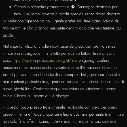
Gettoni o scontrino gratuitamente � Guadagno destinato per
tavoli live, tornei ovverosia giochi speciali senza dover deporre.
La selezione dipende da colui quale preferisci: free spins privato di
fitto se ami le slot, gratifica mediante denaro dato che vuoi tentare piu
giochi.
Nel aspetto italico di , volte nuovi casa da gioco per premio senza
intricato si distinguono innanzitutto per quattro fattori: tanto di spin,
peso
https://uptownpokiescasino.org/it/
del wagering, confine
massimo di estrazione anche avventatezza dell’attivazione. Qualche
brand puntano circa offerte facili da comprendere, gente su insecable
max cashout piuttosto cima, gente ed su una consorteria ricca di slot di
nuovo giochi live. Cosicche scopo non esiste un vittorioso supremo:
esiste il bisca piu adatto al tuo disegno.
In questo luogo presso trovi un’analisi editoriale completa dei brand
presenti nel brief. Qualunque cartellino e costruita per aiutarti an intuire
non solo fatto offre il bonus, tuttavia addirittura quanto puo capitare