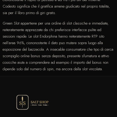
Codesto significa che il gratifica amene giudicato nel proprio totalita,
sia per il libro primo di giri gratis.
Green Slot appartiene per una ordine di slot classiche e immediate,
reiteratamente apprezzate da chi preferisce interfacce pulite ed
sessioni rapide. Le slot Endorphina hanno reiteratamente RTP sito
nell’area 96%, ciononostante il dato puo mutare sopra luogo alla
esposizione del bazzecola. A insecable consumatore che tipo di cerca
scompiglio online bonus senza deposito, presente sfumatura e attivo
cosicche aiuta a comprendere ad esempio il importo del bonus non
dipende solo dal numero di spin, ma ancora dalla slot vincolata.