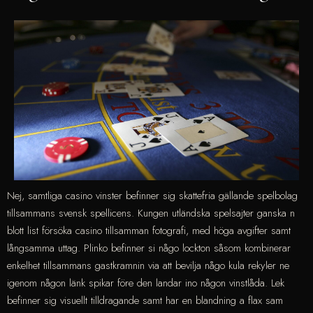
Nej, samtliga casino vinster befinner sig skattefria gällande spelbolag
tillsammans svensk spellicens. Kungen utländska spelsajter ganska n
blott list försöka casino tillsamman fotografi, med höga avgifter samt
långsamma uttag. Plinko befinner si någo lockton såsom kombinerar
enkelhet tillsammans gastkramnin via att bevilja någo kula rekyler ne
igenom någon länk spikar före den landar ino någon vinstlåda. Lek
befinner sig visuellt tilldragande samt har en blandning a flax sam