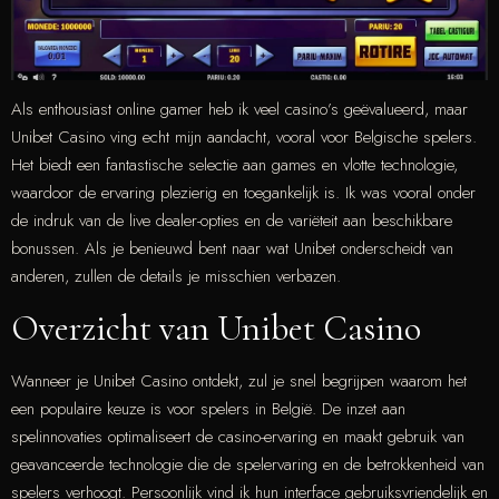
Als enthousiast online gamer heb ik veel casino’s geëvalueerd, maar
Unibet Casino ving echt mijn aandacht, vooral voor Belgische spelers.
Het biedt een fantastische selectie aan games en vlotte technologie,
waardoor de ervaring plezierig en toegankelijk is. Ik was vooral onder
de indruk van de live dealer-opties en de variëteit aan beschikbare
bonussen. Als je benieuwd bent naar wat Unibet onderscheidt van
anderen, zullen de details je misschien verbazen.
Overzicht van Unibet Casino
Wanneer je Unibet Casino ontdekt, zul je snel begrijpen waarom het
een populaire keuze is voor spelers in België. De inzet aan
spelinnovaties optimaliseert de casino-ervaring en maakt gebruik van
geavanceerde technologie die de spelervaring en de betrokkenheid van
spelers verhoogt. Persoonlijk vind ik hun interface gebruiksvriendelijk en