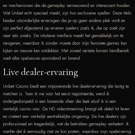
en mechanismen die de gameplay vernieuwend en interessant houden.
Wat Unibet echt speciaal maakt, zijn hun exclusieve spellen. Deze titels
bieden uitzonderlijke ervaringen die je op geen andere plek vindt en
zijn perfect afgestemd op ervaren spelers zoals ik, die op zoek zijn
naar iets unieks. De intuïtieve interface maakt het gemakkelijk om te
navigeren, waardoor ik zonder moeite door mijn favoriete genres kan
kijken en nieuwe kan ontdekken. Met zoveel variatie binnen handbereik
voelt elke spelsessie opwindend en lonend.
Live dealer-ervaring
Unibet Casino biedt een imponerende live dealer-ervaring die lastig te
matchen is. Toen ik me voor het eerst registreerde, werd ik
ondergedompeld in een boeiende sfeer die leek alsof ik in een
werkelijk casino was. De HD videostreaming brengt elk detail tot leven
en creëert een werkelijk aantrekkelijke omgeving. De live dealers zijn
professioneel en toegankelijk, wat de betrokken gameplay verbetert. Ik
merkte dat ik eenvoudig met ze kon praten, waardoor mijn spelervaring