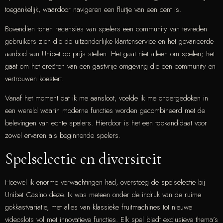
toegankelijk, waardoor navigeren een fluitje van een cent is.
Bovendien tonen recensies van spelers een community van tevreden
gebruikers zien die de uitzonderlijke klantenservice en het gevarieerde
aanbod van Unibet op prijs stellen. Het gaat niet alleen om spelen; het
gaat om het creëren van een gastvrije omgeving die een community en
vertrouwen koestert.
Vanaf het moment dat ik me aansloot, voelde ik me ondergedoken in
een wereld waarin moderne functies worden gecombineerd met de
belevingen van echte spelers. Hierdoor is het een topkandidaat voor
zowel ervaren als beginnende spelers.
Spelselectie en diversiteit
Hoewel ik enorme verwachtingen had, oversteeg de spelselectie bij
Unibet Casino deze. Ik was meteen onder de indruk van de ruime
gokkastvariatie, met alles van klassieke fruitmachines tot nieuwe
videoslots vol met innovatieve functies. Elk spel biedt exclusieve thema’s