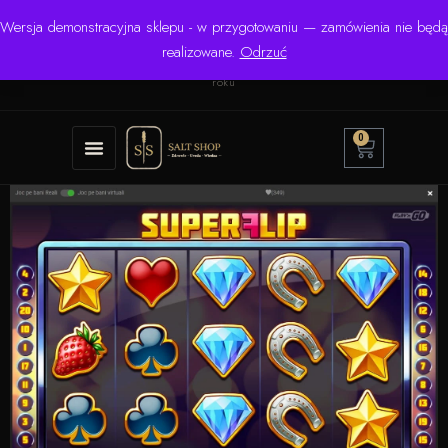
Wersja demonstracyjna sklepu - w przygotowaniu — zamówienia nie będą
☎ +48 506 504 900
✉
krzysztof.lipinski@salinarium.com
realizowane.
Odrzuć
Pon.–Pt. 8:00–16:00 | Bezpośredni importer od 1999
roku
0