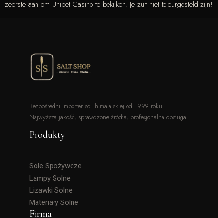
zeerste aan om Unibet Casino te bekijken. Je zult niet teleurgesteld zijn!
Bezpośredni importer soli himalajskiej od 1999 roku.
Najwyższa jakość, sprawdzone źródła, profesjonalna obsługa.
Produkty
Sole Spożywcze
Lampy Solne
Lizawki Solne
Materiały Solne
Firma