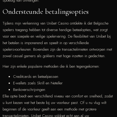
spoedig kan ontvangen.
Ondersteunde betalingsopties
Tijdens mijn verkenning van Unibet Casino ontdekte ik dat Belgische
spelers toegang hebben tot diverse handige betaalopties, wat zorgt
voor een soepele en veilige spelervaring. De flexibiliteit van Unibet bij
het betalen is imponerend en speelt in op verschillende
spelersvoorkeuren. Bovendien zijn de transactielimieten ontworpen met
zowel casual gamers als gokkers met hoge inzetten in gedachten.
Hier zijn enkele populaire methoden die ik ben tegengekomen:
Creditcards en betaalpassen
E-wallets zoals Skrill en Neteller
Bankoverschrijvingen
Elke optie biedt een verschillend niveau van comfort en snelheid, zodat
u kunt kiezen wat het beste bij uw voorkeur past. Of u nu vlug wilt
beginnen of de voorkeur geeft aan een methode met grotere
transactielimieten, Unibet Casino voldoet echt aan al uw