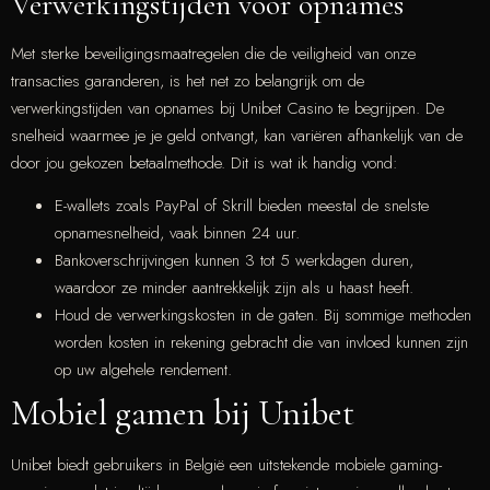
Verwerkingstijden voor opnames
Met sterke beveiligingsmaatregelen die de veiligheid van onze
transacties garanderen, is het net zo belangrijk om de
verwerkingstijden van opnames bij Unibet Casino te begrijpen. De
snelheid waarmee je je geld ontvangt, kan variëren afhankelijk van de
door jou gekozen betaalmethode. Dit is wat ik handig vond:
E-wallets zoals PayPal of Skrill bieden meestal de snelste
opnamesnelheid, vaak binnen 24 uur.
Bankoverschrijvingen kunnen 3 tot 5 werkdagen duren,
waardoor ze minder aantrekkelijk zijn als u haast heeft.
Houd de verwerkingskosten in de gaten. Bij sommige methoden
worden kosten in rekening gebracht die van invloed kunnen zijn
op uw algehele rendement.
Mobiel gamen bij Unibet
Unibet biedt gebruikers in België een uitstekende mobiele gaming-