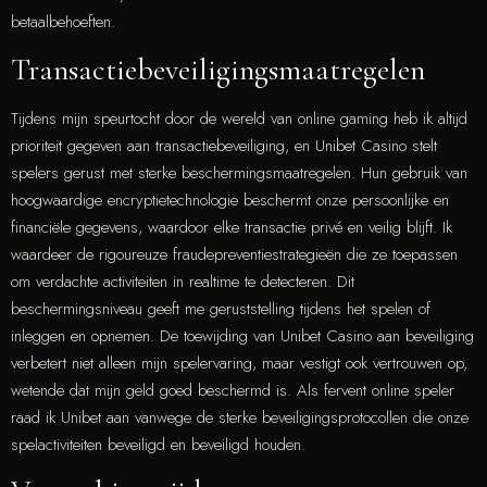
betaalbehoeften.
Transactiebeveiligingsmaatregelen
Tijdens mijn speurtocht door de wereld van online gaming heb ik altijd
prioriteit gegeven aan transactiebeveiliging, en Unibet Casino stelt
spelers gerust met sterke beschermingsmaatregelen. Hun gebruik van
hoogwaardige encryptietechnologie beschermt onze persoonlijke en
financiële gegevens, waardoor elke transactie privé en veilig blijft. Ik
waardeer de rigoureuze fraudepreventiestrategieën die ze toepassen
om verdachte activiteiten in realtime te detecteren. Dit
beschermingsniveau geeft me geruststelling tijdens het spelen of
inleggen en opnemen. De toewijding van Unibet Casino aan beveiliging
verbetert niet alleen mijn spelervaring, maar vestigt ook vertrouwen op,
wetende dat mijn geld goed beschermd is. Als fervent online speler
raad ik Unibet aan vanwege de sterke beveiligingsprotocollen die onze
spelactiviteiten beveiligd en beveiligd houden.