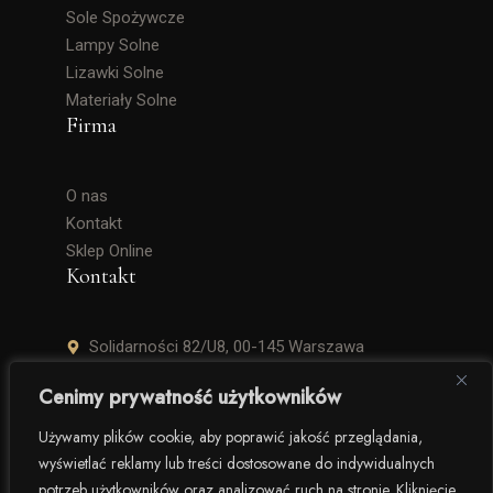
Sole Spożywcze
Lampy Solne
Lizawki Solne
Materiały Solne
Firma
O nas
Kontakt
Sklep Online
Kontakt
Solidarności 82/U8, 00-145 Warszawa
+48 506 504 900
Cenimy prywatność użytkowników
krzysztof.lipinski@salinarium.com
Używamy plików cookie, aby poprawić jakość przeglądania,
wyświetlać reklamy lub treści dostosowane do indywidualnych
Pon. – Pt. 8:00 – 16:00
potrzeb użytkowników oraz analizować ruch na stronie. Kliknięcie