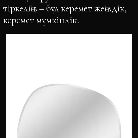
тіркеліңіз – бұл керемет жеңілдік,
керемет мүмкіндік.