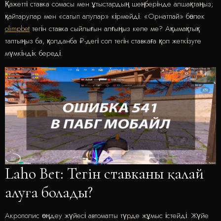
Қажетті ставка сомасы мен ұтыстардың шеңберінде алшақтаңыз;
қайтарулар мен «сатып алулар» кірмейді. «Орнатпай» бөлек
olimpbet
тегін ставка сыйлығын алғыңыз келе ме? Ақымақтық
таптыңыз ба, қолданба ₽-дегі сол тегін ставкаға қол жеткізуге
мүмкіндік береді.
Laho Bet: Тегін ставканы қалай
алуға болады?
Акрополис өңдеу жүйесі автоматты түрде жұмыс істейді. Жүйе