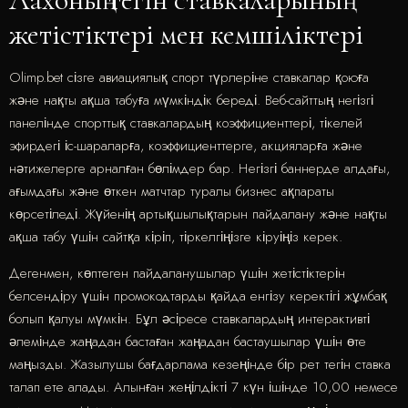
жетістіктері мен кемшіліктері
Olimp.bet сізге авиациялық спорт түрлеріне ставкалар қоюға
және нақты ақша табуға мүмкіндік береді. Веб-сайттың негізгі
панелінде спорттық ставкалардың коэффициенттері, тікелей
эфирдегі іс-шараларға, коэффициенттерге, акцияларға және
нәтижелерге арналған бөлімдер бар. Негізгі баннерде алдағы,
ағымдағы және өткен матчтар туралы бизнес ақпараты
көрсетіледі. Жүйенің артықшылықтарын пайдалану және нақты
ақша табу үшін сайтқа кіріп, тіркелгіңізге кіруіңіз керек.
Дегенмен, көптеген пайдаланушылар үшін жетістіктерін
белсендіру үшін промокодтарды қайда енгізу керектігі жұмбақ
болып қалуы мүмкін. Бұл әсіресе ставкалардың интерактивті
әлемінде жаңадан бастаған жаңадан бастаушылар үшін өте
маңызды. Жазылушы бағдарлама кезеңінде бір рет тегін ставка
талап ете алады. Алынған жеңілдікті 7 күн ішінде 10,00 немесе