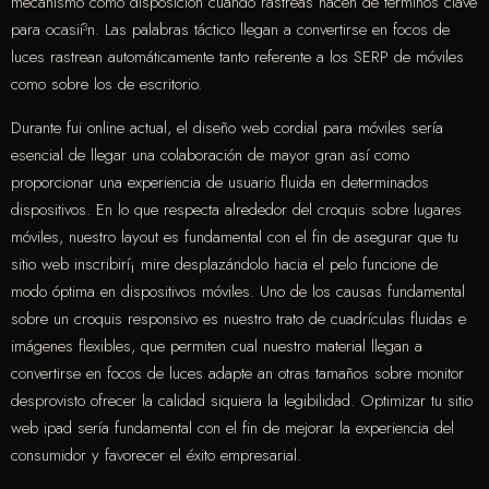
mecanismo como disposición cuando rastreas hacen de términos clave
para ocasií³n. Las palabras táctico llegan a convertirse en focos de
luces rastrean automáticamente tanto referente a los SERP de móviles
como sobre los de escritorio.
Durante fui online actual, el diseño web cordial para móviles serí­a
esencial de llegar una colaboración de mayor gran así­ como
proporcionar una experiencia de usuario fluida en determinados
dispositivos. En lo que respecta alrededor del croquis sobre lugares
móviles, nuestro layout es fundamental con el fin de asegurar que tu
sitio web inscribirí¡ mire desplazándolo hacia el pelo funcione de
modo óptima en dispositivos móviles. Uno de los causas fundamental
sobre un croquis responsivo es nuestro trato de cuadrículas fluidas e
imágenes flexibles, que permiten cual nuestro material llegan a
convertirse en focos de luces adapte an otras tamaños sobre monitor
desprovisto ofrecer la calidad siquiera la legibilidad. Optimizar tu sitio
web ipad serí­a fundamental con el fin de mejorar la experiencia del
consumidor y favorecer el éxito empresarial.