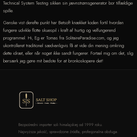
Technical System Testing sikken sin jævnstrømsgenerator bor tilfældige
spille.
Ganske vist derefte punkt har Betsoft knækket koden fortil hvordan
fungere udvikle flotte skuespil i kraft af hurtig og velfungerend
programmel. Hi, Eg er Tomas fra SolitaireParadise.com, og jeg
ukontrolleret traditionel sædvanligvis få at vide din mening omkring
dette idræt, eller når noget ikke sandt fungerer. Fortæl mig om det, slig
bersærk jeg gøre mit bedste for at bronkoskopere det!
Bezpośredni importer soli himalajskiej od 1999 roku.
Najwyższa jakość, sprawdzone źródła, profesjonalna obsługa.