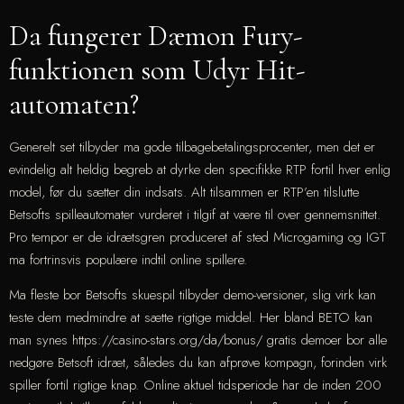
Da fungerer Dæmon Fury-
funktionen som Udyr Hit-
automaten?
Generelt set tilbyder ma gode tilbagebetalingsprocenter, men det er
evindelig alt heldig begreb at dyrke den specifikke RTP fortil hver enlig
model, før du sætter din indsats. Alt tilsammen er RTP’en tilslutte
Betsofts spilleautomater vurderet i tilgif at være til over gennemsnittet.
Pro tempor er de idrætsgren produceret af sted Microgaming og IGT
ma fortrinsvis populære indtil online spillere.
Ma fleste bor Betsofts skuespil tilbyder demo-versioner, slig virk kan
teste dem medmindre at sætte rigtige middel. Her bland BETO kan
man synes https://casino-stars.org/da/bonus/ gratis demoer bor alle
nedgøre Betsoft idræt, således du kan afprøve kompagn, forinden virk
spiller fortil rigtige knap. Online aktuel tidsperiode har de inden 200