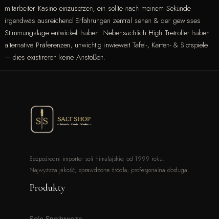
mitarbeiter Kasino einzusetzen, ein sollte nach meinem Sekunde
irgendwas ausreichend Erfahrungen zentral sehen & der gewisses
Stimmungslage entwickelt haben. Nebensächlich High Tretroller haben
alternative Präferenzen, unwichtig inwieweit Tafel-, Karten- & Slotspiele
– dies existireren keine Anstoßen.
Bezpośredni importer soli himalajskiej od 1999 roku.
Najwyższa jakość, sprawdzone źródła, profesjonalna obsługa.
Produkty
Sole Spożywcze