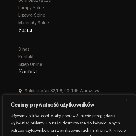
Lampy Solne
Lizawki Solne
Materiały Solne
Firma
O nas
Kontakt
Sklep Online
Kontakt
Solidarności 82/U8, 00-145 Warszawa
+48 506 504 900
Cenimy prywatność użytkowników
krzysztof.lipinski@salinarium.com
Używamy plików cookie, aby poprawić jakość przeglądania,
wyświetlać reklamy lub treści dostosowane do indywidualnych
Pon. – Pt. 8:00 – 16:00
potrzeb użytkowników oraz analizować ruch na stronie. Kliknięcie