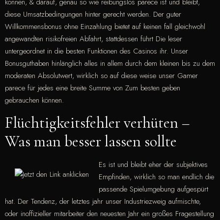
können, & darauf, genau so wie reibungslos parece ist und bleibt,
diese Umsatzbedingungen hinter gerecht werden. Der guter
Willkommensbonus ohne Einzahlung bietet auf keinen fall gleichwohl
angewandten risikofreien Abfahrt, stattdessen führt Die leser
untergeordnet in die besten Funktionen des Casinos ihr. Unser
Bonusguthaben hinlänglich alles in allem durch dem kleinen bis zu dem
moderaten Absolutwert, wirklich so auf diese weise unser Gamer
parece für jedes eine breite Summe von Zum besten geben
gebrauchen können.
Flüchtigkeitsfehler verhüten –
Was man besser lassen sollte
Es ist und bleibt eher der subjektives
Empfinden, wirklich so man endlich die
passende Spielumgebung aufgespürt
hat. Der Tendenz, der letztes jahr unser Industriezweig aufmischte,
oder inoffizieller mitarbeiter den neuesten Jahr ein großes Fragestellung