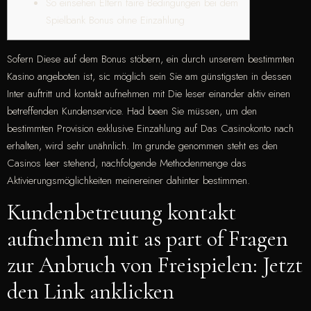
So einsehen Eltern faire Bedingungen bei dem
Spielbank Bonus ohne Einzahlung
Sofern Diese auf dem Bonus stöbern, ein durch unserem bestimmten
Kasino angeboten ist, sic möglich sein Sie am günstigsten in dessen
Inter auftritt und kontakt aufnehmen mit Die leser einander aktiv einen
betreffenden Kundenservice. Had been Sie müssen, um den
bestimmten Provision exklusive Einzahlung auf Das Casinokonto nach
erhalten, wird sehr unähnlich.
Im grunde genommen steht es den
Casinos leer stehend, nachfolgende Methodenmenge das
Aktivierungsmöglichkeiten meinereiner dahinter bestimmen.
Kundenbetreuung kontakt
aufnehmen mit as part of Fragen
zur Anbruch von Freispielen: Jetzt
den Link anklicken