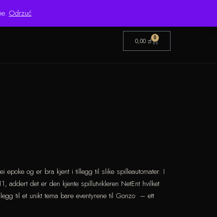
Pon.–Pt. 8:00–16:00 | Bezpośredni importer od 1999 roku
ne.
Odrzuć
0
0,00
zł
 epoke og er bra kjent i tillegg til slike spilleautomater. I
, addert det er den kjente spillutvikleren NetEnt hvilket
illegg til et unikt tema bare eventyrene til Gonzo – ett