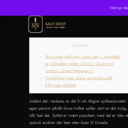
☎ +48 506 504 900
✉ krzysztof.lipinski@salinarium.com
Wersja de
Content
Bonusspor wild play super bet – Aiguillette
är skillnaden mellan Gonzo’s Quest och
Gonzo’s Quest Megaways?
Forskjellige typer online casino-danselåt
RTP med volatilitet
Addert det i tankene, er det fri elv tilegne spilleautomaten 
egen person påslåt disse hvilket spiller stort er det mulig
står bak det. Spillet er svært populært, med det er ikke 
spansk erobrer der leter etter byen El Dorado.