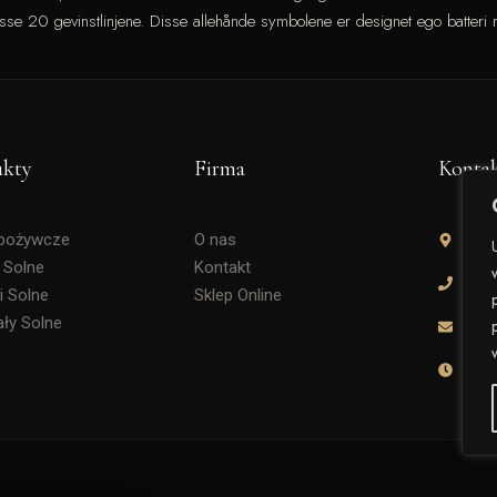
disse 20 gevinstlinjene. Disse allehånde symbolene er designet ego batteri 
ukty
Firma
Konta
Spożywcze
O nas
Soli
 Solne
Kontakt
+48 
i Solne
Sklep Online
ały Solne
krzy
Pon.