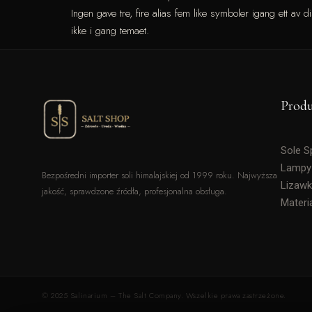
Ingen gave tre, fire alias fem like symboler igang ett av 
ikke i gang temaet.
Prod
Sole 
Lampy
Bezpośredni importer soli himalajskiej od 1999 roku. Najwyższa
Lizawk
jakość, sprawdzone źródła, profesjonalna obsługa.
Materi
© 2025 Salinarium – The Salt Company. Wszelkie prawa zastrzeżone.