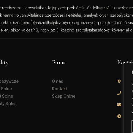
endszerrel kapcsolatban feljegyzett problémát, és felhasználjuk azokat az 
k vannak olyan Általános Szerződési Feltételei, amelyek olyan szabályokat
ekkel szemben felhasználhatják a nyereség bizonyos pontokon történő vissz
ellett, akkor valószínű, hogy az új kaszinó szabálytalanságokat követett el 
ukty
Firma
Konta
Spożywcze
O nas
Soli
 Solne
Kontakt
+48 
i Solne
Sklep Online
ały Solne
krzy
Pon.