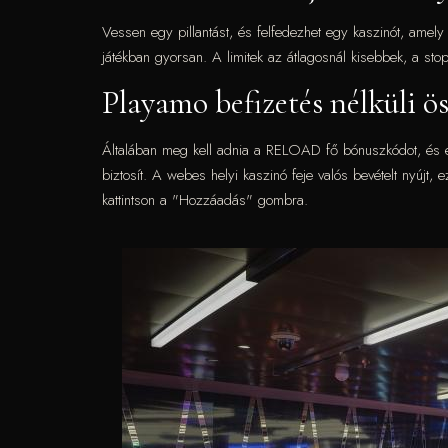
Vessen egy pillantást, és felfedezhet egy kaszinót, ame
játékban gyorsan. A limitek az átlagosnál kisebbek, a stop 
Playamo befizetés nélküli ö
Általában meg kell adnia a RELOAD fő bónuszkódot, és eg
biztosít. A webes helyi kaszinó feje valós bevételt nyúj
kattintson a "Hozzáadás" gombra.