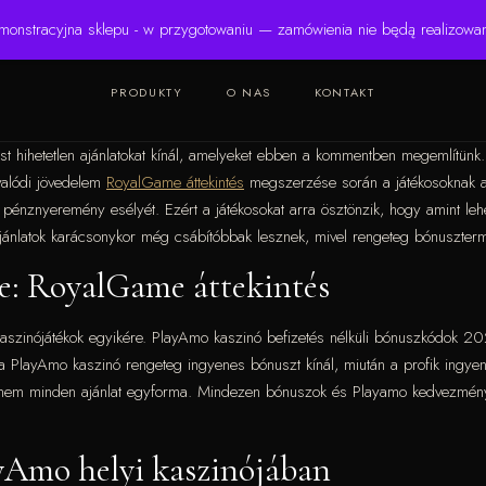
monstracyjna sklepu - w przygotowaniu — zamówienia nie będą realizowa
PRODUKTY
O NAS
KONTAKT
ost hihetetlen ajánlatokat kínál, amelyeket ebben a kommentben megemlítün
 valódi jövedelem
RoyalGame áttekintés
megszerzése során a játékosoknak al
gy pénznyeremény esélyét.
Ezért a játékosokat arra ösztönzik, hogy amint leh
ajánlatok karácsonykor még csábítóbbak lesznek, mivel rengeteg bónusztermé
se: RoyalGame áttekintés
 kaszinójátékok egyikére. PlayAmo kaszinó befizetés nélküli bónuszkódok
, a PlayAmo kaszinó rengeteg ingyenes bónuszt kínál, miután a profik ingye
e nem minden ajánlat egyforma. Mindezen bónuszok és Playamo kedvezmény
ayAmo helyi kaszinójában