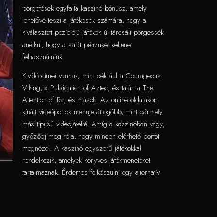
pörgetések egyfajta kaszinó bónusz, amely
lehetővé teszi a játékosok számára, hogy a
kiválasztott pozíciójú játékok új tárcsáit pörgessék
anélkül, hogy a saját pénzüket kellene
felhasználniuk.
Kiváló címei vannak, mint például a Courageous
Viking, a Publication of Aztec, és talán a The
Attention of Ra, és mások. Az online oldalakon
kínált videóportok menüje átfogóbb, mint bármely
más típusú videojátéké. Amíg a kaszinóban vagy,
győződj meg róla, hogy minden elérhető portot
megnézel. A kaszinó egyszerű játékokkal
rendelkezik, amelyek könyves játékmeneteket
tartalmaznak. Érdemes felkészülni egy alternatív