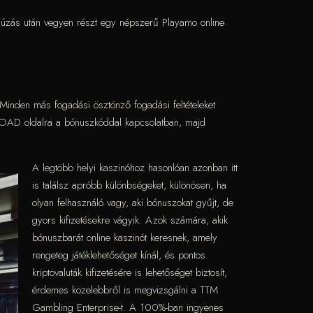
lhúzás után vegyen részt egy népszerű Playamo online
Minden más fogadási ösztönző fogadási feltételeket
 RELOAD oldalra a bónuszkóddal kapcsolatban, majd
A legtöbb helyi kaszinóhoz hasonlóan azonban itt
is találsz apróbb különbségeket, különösen, ha
olyan felhasználó vagy, aki bónuszokat gyűjt, de
gyors kifizetésekre vágyik. Azok számára, akik
bónuszbarát online kaszinót keresnek, amely
rengeteg játéklehetőséget kínál, és pontos
kriptovaluták kifizetésére is lehetőséget biztosít,
érdemes közelebbről is megvizsgálni a TTM
Gambling Enterprise-t. A 100%-ban ingyenes