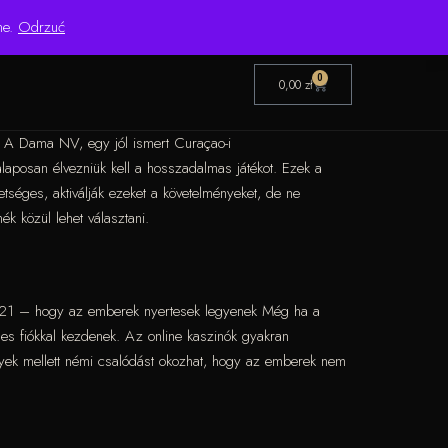
Pon.–Pt. 8:00–16:00 | Bezpośredni importer od 1999 roku
ne.
Odrzuć
0
0,00
zł
k. A Dama NV, egy jól ismert Curaçao-i
aposan élvezniük kell a hosszadalmas játékot. Ezek a
etséges, aktiválják ezeket a követelményeket, de ne
k közül lehet választani.
 2021 – hogy az emberek nyertesek legyenek Még ha a
nes fiókkal kezdenek. Az online kaszinók gyakran
ek mellett némi csalódást okozhat, hogy az emberek nem