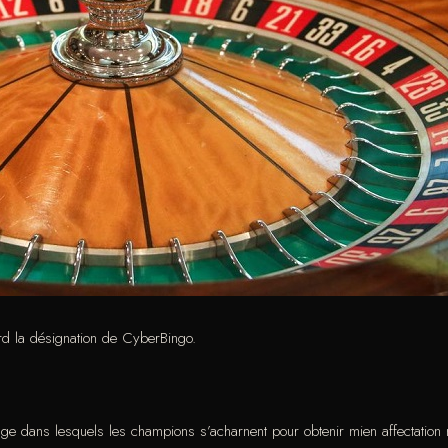
ord la désignation de CyberBingo.
e dans lesquels les champions s’acharnent pour obtenir mien affectation