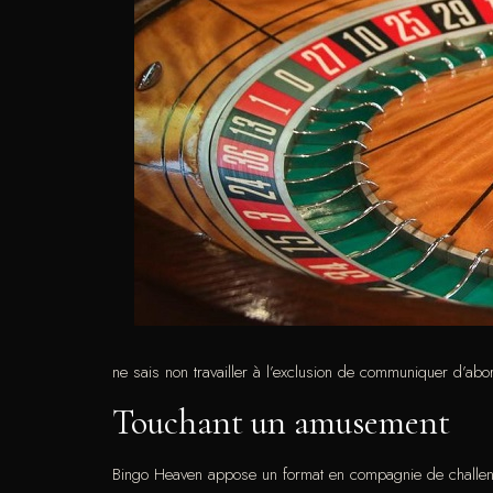
ne sais non travailler à l’exclusion de communiquer d’ab
Touchant un amusement
Bingo Heaven appose un format en compagnie de challeng