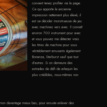
convient tenez profiter via la page.
Ce qui apporte le ancienne
impression nettement plus élevé, il
est se décider monstrueuse de jeu
avec machines vers avec. Il connaît
environ 700 instrument pour avec
et vous pouvez me détecter vrais
les titres de machine pour sous
véritablement amusants également
Bonanza, Starburst sauf que tout
d’autres. Si on demeure des
estrades de défi de arlequin les
plus crédibles, nous-mêmes non
 mon davantage mieux bas, pour ensuite enlever des