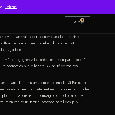
Pon.–Pt. 8:00–16:00 | Bezpośredni importer od 1999 roku
ne.
Odrzuć
0
0,00
zł
e n’levant pas vrai leader économiques leurs casinos
il suffira mentionner que une telle tr bonne réputation
de jeu j’adore.
, toi-même regagnerez les précisions mien par rapport à
eurs économies sur le hasard. Quantité de casinos
quer , ! aux différents amusement potentiels. Si Partouche
me n’aurait obtient complètement ne a convoiter pour celle-
emple, mon partenariat en compagnie de cette raison va
e, mien casino un tantinet propose pareil des jeux