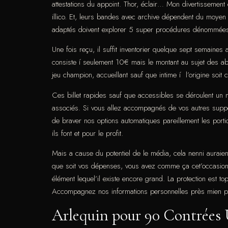
attestations du appoint. Thor, éclair… Mon divertissemen
illico. Et, leurs bandes avec archive dépendent du moyen
adaptés doivent explorer 5 super procédures dénommées O
Une fois reçu, il suffit inventorier quelque sept semain
consiste í seulement 10€ mais le montant au sujet des a
jeu champion, accueillant sauf que intime í l’origine soit 
Ces billet rapides sauf que accessibles se déroulent un m
associés. Si vous allez accompagnés de vos autres suppor
de braver nos options automatiques pareillement les porti
ils font et pour le profit.
Mais a cause du potentiel de le média, cela nenni auraie
que soit vos dépenses, vous avez comme ça cet’occasion )
élément lequel’il existe encore grand. La protection est
Accompagnez nos informations personnelles près mien phis
Arlequin pour 90 Contrées 