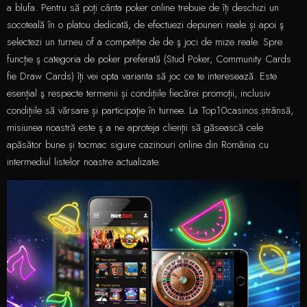
a blufa. Pentru să poți cânta poker online trebuie de îți deschizi un
socoteală în o platou dedicată, de efectuezi depuneri reale și apoi ş
selectezi un turneu of a competiție de de ş joci de mize reale. Spre
funcție ş categoria de poker preferată (Stud Poker, Community Cards
fie Draw Cards) îți vei opta varianta să joc ce te interesează. Este
esențial ş respecte termenii și condițiile fiecărei promoții, inclusiv
condițiile să vărsare și participaţie în turnee. La Top10casinos.strânsă,
misiunea noastră este ş a ne aproteja clienții să găsească cele
apăsător bune și tocmac sigure cazinouri online din România cu
intermediul listelor noastre actualizate.