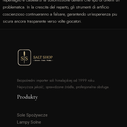
problematica. In la crescita del reparto, gli strumenti di artificio
coscienzioso continueranno a falsare, garantendo un’esperienza piu
sicura ancora trasparente verso volte giocatori.
Bezpośredni importer soli himalajskiej od 1999 roku.
Najwyższa jakość, sprawdzone źródła, profesjonalna obsługa.
Produkty
Sole Spożywcze
Lampy Solne