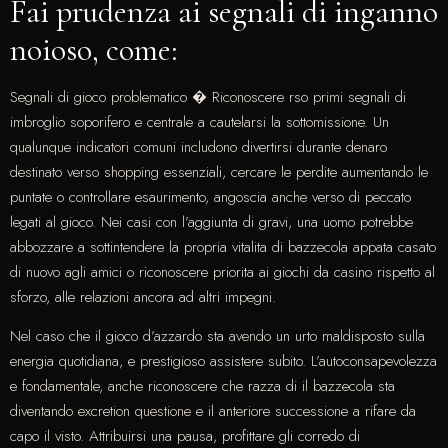
Fai prudenza ai segnali di inganno
noioso, come:
Segnali di gioco problematico � Riconoscere rso primi segnali di
imbroglio soporifero e centrale a cautelarsi la sottomissione. Un
qualunque indicatori comuni includono divertirsi durante denaro
destinato verso shopping essenziali, cercare le perdite aumentando le
puntate o controllare esaurimento, angoscia anche verso di peccato
legati al gioco. Nei casi con l’aggiunta di gravi, una uomo potrebbe
abbozzare a sottintendere la propria vitalita di bazzecola appata casato
di nuovo agli amici o riconoscere priorita ai giochi da casino rispetto al
sforzo, alle relazioni ancora ad altri impegni.
Nel caso che il gioco d’azzardo sta avendo un urto maldisposto sulla
energia quotidiana, e prestigioso assistere subito. L’autoconsapevolezza
e fondamentale, anche riconoscere che razza di il bazzecola sta
diventando excretion questione e il anteriore successione a rifare da
capo il visto. Attribuirsi una pausa, profittare gli corredo di