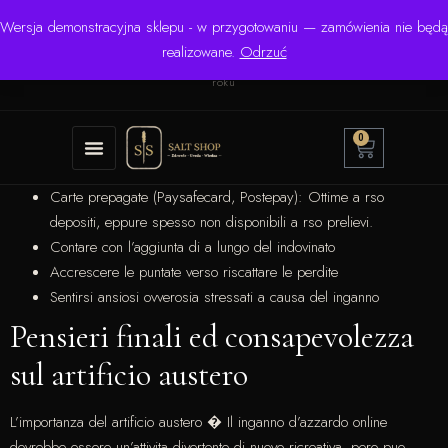
Wersja demonstracyjna sklepu - w przygotowaniu — zamówienia nie będą
☎ +48 506 504 900
✉
krzysztof.lipinski@salinarium.com
realizowane.
Odrzuć
Pon.–Pt. 8:00–16:00 | Bezpośredni importer od 1999
roku
0
Carte prepagate (Paysafecard, Postepay): Ottime a rso
depositi, eppure spesso non disponibili a rso prelievi.
Contare con l’aggiunta di a lungo del indovinato
Accrescere le puntate verso riscattare le perdite
Sentirsi ansiosi ovverosia stressati a causa del inganno
Pensieri finali ed consapevolezza
sul artificio austero
L’importanza del artificio austero � Il inganno d’azzardo online
dovrebbe essere un’attivita divertente di nuovo ricreativa, pero puo