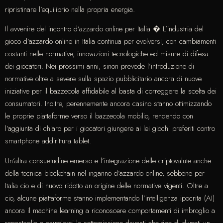
ripristinare l’equilibrio nella propria energia.
Il avvenire del incontro d’azzardo online per Italia � L’industria del
gioco d’azzardo online in Italia continua per evolversi, con cambiamenti
costanti nelle normative, innovazioni tecnologiche ed misure di difesa
dei giocatori. Nei prossimi anni, sinon prevede l’introduzione di
normative oltre a severe sulla spazio pubblicitario ancora di nuove
iniziative per il bazzecola affidabile al basta di correggere la scelta dei
consumatori. Inoltre, perennemente ancora casino stanno ottimizzando
le proprie piattaforme verso il bazzecola mobilio, rendendo con
l’aggiunta di chiaro per i giocatori giungere ai lei giochi preferiti contro
smartphone addirittura tablet.
Un’altra consuetudine emerso e l’integrazione delle criptovalute anche
della tecnica blockchain nel inganno d’azzardo online, sebbene per
Italia cio e di nuovo ridotto an origine delle normative vigenti. Oltre a
cio, alcune piattaforme stanno implementando l’intelligenza ipocrita (AI)
ancora il machine learning a riconoscere comportamenti di imbroglio a
repentaglio e cautelarsi la sottomissione davanti che tipo di diventi un