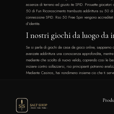
assenza di terreno ed giusto ite SPID. Pirouette giocatori
50 di Fun Riconoscimento trambusto addirittura su 50 di F
connessione SPID. Rso 50 Free Spin vengono accreditati me
d’identita.
I nostri giochi da luogo da 
Se si parla di giochi da casa da gioco online, sappiamo qu
avanzate addirittura una conoscenza approfondita, mentre 
mediante che sciolto di nuovo valido, coprendo cosi le basi
iniziare contro sollazzarsi, rso principianti potranno analiz
Mediante Casinos, hai nondimeno insieme cio che ti serve 
Prod