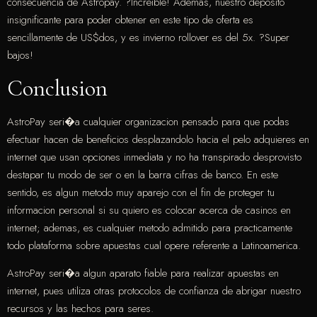
consecuencia de Astropay. ?Increible! Ademas, nuestro deposito
insignificante para poder obtener en este tipo de oferta es
sencillamente de US$dos, y es invierno rollover es del 5x. ?Super
bajos!
Conclusion
AstroPay seri�a cualquier organizacion pensado para que podas
efectuar hacen de beneficios desplazandolo hacia el pelo adquieres en
internet que usan opciones inmediata y no ha transpirado desprovisto
destapar tu modo de ser o en la barra cifras de banco. En este
sentido, es algun metodo muy aparejo con el fin de proteger tu
informacion personal si su quiero es colocar acerca de casinos en
internet; ademas, es cualquier metodo admitido para practicamente
todo plataforma sobre apuestas cual opere referente a Latinoamerica.
AstroPay seri�a algun aparato fiable para realizar apuestas en
internet, pues utiliza otras protocolos de confianza de abrigar nuestro
recursos y las hechos para seres.