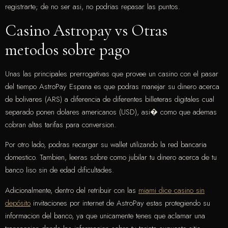
registrarte; de no ser asi, no podrias repasar las puntos.
Casino Astropay vs Otras
metodos sobre pago
Unas las principales prerrogativas que provee un casino con el pasar
del tiempo AstroPay Espana es que podras manejar su dinero acerca
de bolivares (ARS) a diferencia de diferentes billeteras digitales cual
separado ponen dolares americanos (USD), asi� como que ademas
cobran altas tarifas para conversion.
Por otro lado, podras recargar su wallet utilizando la red bancaria
domestico. Tambien, leeras sobre como jubilar tu dinero acerca de tu
banco liso sin de edad dificultades.
Adicionalmente, dentro del retribuir con las
miami dice casino sin
depósito
invitaciones por internet de AstroPay estas protegiendo su
informacion del banco, ya que unicamente tenes que aclamar una