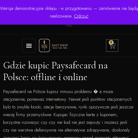
Wersja demonstracyjna sklepu - w przygotowaniu — zamówienia nie będą
☎ +48 506 504 900
✉
krzysztof.lipinski@salinarium.com
realizowane.
Odrzuć
Pon.–Pt. 8:00–16:00 | Bezpośredni importer od 1999
roku
0
Gdzie kupic Paysafecard na
Polsce: offline i online
Paysafecard na Polsce kupisz minusu problemu � a moze
stacjonarnie, poniewaz internetowy. Nawet jesli punktow stacjonarnych
bylo to zwykle kioski, stacje benzynowe, rynki spozywcze jesli jeszcze
wiecej firmy przemyslowe. Kupujac fizyczna karte z kuponem,
korzystne rozwazyc czy czy nie kod nie jest zepsuty i mozesz jesli
czy nie warstwa defensywna nie alternatywa zdrapywana, doskonaly
znacznie lepiej nie konsumowac paragonu przed momentu aktywacji