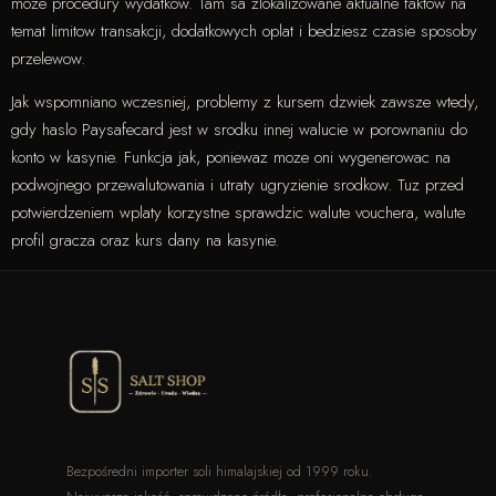
moze procedury wydatkow. Tam sa zlokalizowane aktualne faktow na
temat limitow transakcji, dodatkowych oplat i bedziesz czasie sposoby
przelewow.
Jak wspomniano wczesniej, problemy z kursem dzwiek zawsze wtedy,
gdy haslo Paysafecard jest w srodku innej walucie w porownaniu do
konto w kasynie. Funkcja jak, poniewaz moze oni wygenerowac na
podwojnego przewalutowania i utraty ugryzienie srodkow. Tuz przed
potwierdzeniem wplaty korzystne sprawdzic walute vouchera, walute
profil gracza oraz kurs dany na kasynie.
Bezpośredni importer soli himalajskiej od 1999 roku.