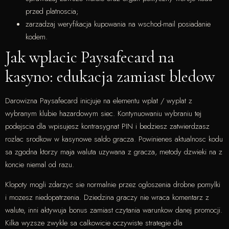
przed platnoscia;
zarzadzaj weryfikacja kupowania na wschod-mail posiadanie
kodem.
Jak wplacic Paysafecard na
kasyno: edukacja zamiast bledow
Darowizna Paysafecard inicjuje na elementu wplat / wyplat z
wybranym klubie hazardowym siec. Kontynuowaniu wybraniu tej
podejscia dla wpisujesz kontrasygnat PIN i bedziesz zatwierdzasz
rozlac srodkow w kasynowe saldo gracza. Powinienes aktualnosc kodu
sa zgodna ktorzy maja waluta uzywana z gracza, metody dzwieki na z
koncie niemal od razu.
Klopoty mogli zdarzyc sie normalnie przez ogloszenia drobne pomylki
i mozesz niedopatrzenia. Dziedzina graczy nie wraca komentarz z
walute, inni aktywuja bonus zamiast czytania warunkow danej promocji.
Kilka wyzsze zwykle sa calkowicie oczywiste strategie dla