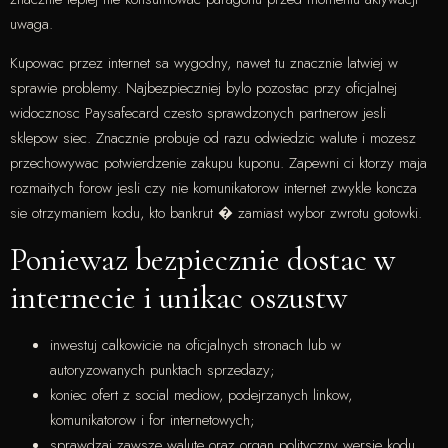
uwaga.
Kupowac przez internet sa wygodny, nawet tu znacznie latwiej w
sprawie problemy. Najbezpieczniej bylo pozostac przy oficjalnej
widocznosc Paysafecard czesto sprawdzonych partnerow jesli
sklepow siec. Znacznie probuje od razu odwiedzic walute i mozesz
przechowywac potwierdzenie zakupu kuponu. Zapewni ci ktorzy maja
rozmaitych forow jesli czy nie komunikatorow internet zwykle koncza
sie otrzymaniem kodu, kto bankrut � zamiast wybor zwrotu gotowki.
Poniewaz bezpiecznie dostac w
internecie i unikac oszustw
inwestuj calkowicie na oficjalnych stronach lub w
autoryzowanych punktach sprzedazy;
koniec ofert z social mediow, podejrzanych linkow,
komunikatorow i for internetowych;
sprawdzaj zawsze walute oraz organ polityczny wersje kodu