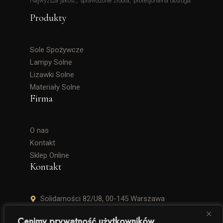
Najwyższa jakość, sprawdzone źródła, profesjonalna obsługa.
Produkty
Sole Spożywcze
Lampy Solne
Lizawki Solne
Materiały Solne
Firma
O nas
Kontakt
Sklep Online
Kontakt
Solidarności 82/U8, 00-145 Warszawa
+48 506 504 900
Cenimy prywatność użytkowników