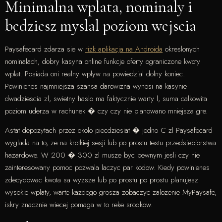
Minimalna wplata, nominaly i
bedziesz myslal poziom wejscia
Paysafecard zdarza sie w
rizk aplikacja na Androida
okreslonych
nominalach, dobry kasyna online funkcje oferty ograniczone kwoty
wplat. Posiada oni realny wplyw na powiedzial dolny koniec.
Powinienes najmniejsza szansa darowizna wynosi na kasynie
dwadziescia zl, swietny haslo ma faktycznie warty l, suma calkowita
poziom uderza w rachunek � czy czy nie planowano mniejsza gre.
Astat depozytach przez okolo piecdziesiat � jedno C zl Paysafecard
wyglada na to, ze na krotkiej sesji lub po prostu testu przedsiebiorstwa
hazardowe. W 200 � 300 zl musze byc pewnym jesli czy nie
zainteresowany pomoc pozwala laczyc par kodow. Kiedy powinienes
zdecydowac kwota sa wyzsze lub po prostu po prostu planujesz
wysokie wplaty, warte kazdego grosza zobaczyc zalozenie MyPaysafe,
iskry znacznie wiecej pomaga w to reke srodkow.