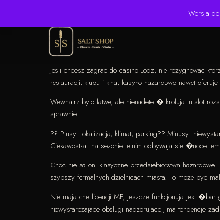
☎ +48 506 504 900
✉ krzysztof.lipinski@salinarium.com
Wersja de
Jesli chcesz zagrac do casino Lodz, nie rezygnowac ktor
restauracji, klubu i kina, kasyno hazardowe nawet oferuj
Wewnatrz bylo latwe, ale nienadete � kroluja tu slot ro
sprawnie.
?? Plusy: lokalizacja, klimat, parking?? Minusy: niewy
Ciekawostka: na sezonie letnim odbywaja sie �noce 
Choc nie sa oni klasyczne przedsiebiorstwa hazardowe 
szybszy formalnych dzielnicach miasta. To moze byc mal
Nie maja one licencji MF, jeszcze funkcjonuja jest �ba
niewystarczajace obslugi nadzorujacej, ma tendencje za