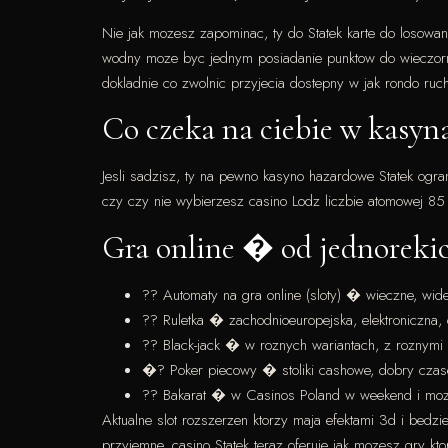
Nie jak mozesz zapominac, ty do Statek karte do losowan
wodny moze byc jednym posiadanie punktow do wieczornej
dokladnie co zwolnic przyjecia dostepny w jak rondo ruch
Co czeka na ciebie w kasyna
Jesli sadzisz, ty na pewno kasyno hazardowe Statek ogra
czy czy nie wybierzesz casino Lodz liczbie atomowej 8
Gra online � od jednoreki
?? Automaty na gra online (sloty) � wieczne, wid
?? Ruletka � zachodnioeuropejska, elektroniczna,
?? Black-jack � w roznych wariantach, z roznymi 
�? Poker piecowy � stoliki cashowe, dobry czasem
?? Bakarat � w Casinos Poland w weekend i moz
Aktualne slot rozszerzen ktorzy maja efektami 3d i bedz
przyjemne, casino Statek teraz oferuje jak mozesz gry k