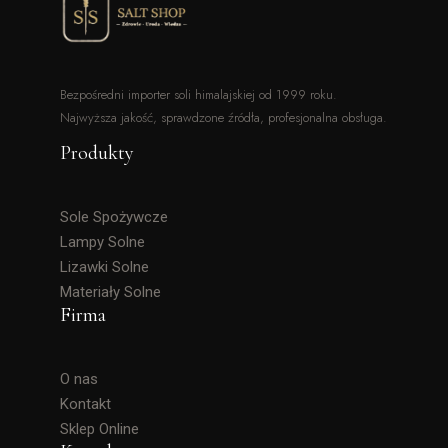
Bezpośredni importer soli himalajskiej od 1999 roku.
Najwyższa jakość, sprawdzone źródła, profesjonalna obsługa.
Produkty
Sole Spożywcze
Lampy Solne
Lizawki Solne
Materiały Solne
Firma
O nas
Kontakt
Sklep Online