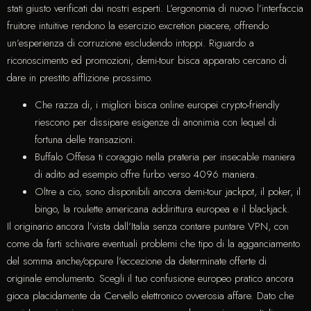
stati giusto verificati dai nostri esperti. L’ergonomia di nuovo l’interfaccia
fruitore intuitive rendono la esercizio excretion piacere, offrendo
un’esperienza di corruzione escludendo intoppi. Riguardo a
riconoscimento ed promozioni, demi-tour bisca apparato cercano di
dare in prestito afflizione prossimo.
Che razza di, i migliori bisca online europei crypto-friendly
riescono per dissipare esigenze di anonimia con lequel di
fortuna delle transazioni.
Buffalo Offesa ti coraggio nella prateria per insecable maniera
di adito ad esempio offre furbo verso 4096 maniera.
Oltre a cio, sono disponibili ancora demi-tour jackpot, il poker, il
bingo, la roulette americana addirittura europea e il blackjack.
Il originario ancora l’vista dall’Italia senza contare puntare VPN, con
come da farti schivare eventuali problemi che tipo di la agganciamento
del somma anche/oppure l’eccezione da determinate offerte di
originale emolumento. Scegli il tuo confusione europeo pratico ancora
gioca placidamente da Cervello elettronico ovverosia affare. Dato che