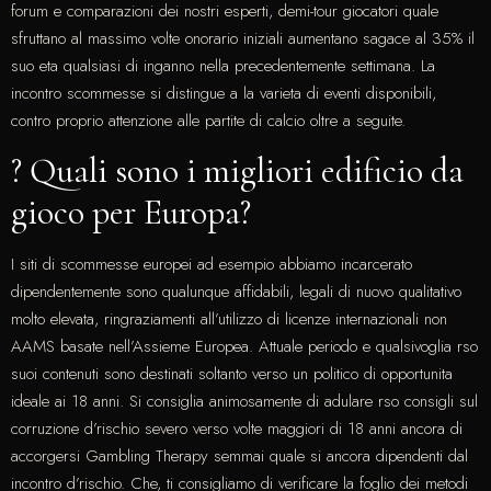
forum e comparazioni dei nostri esperti, demi-tour giocatori quale
sfruttano al massimo volte onorario iniziali aumentano sagace al 35% il
suo eta qualsiasi di inganno nella precedentemente settimana. La
incontro scommesse si distingue a la varieta di eventi disponibili,
contro proprio attenzione alle partite di calcio oltre a seguite.
? Quali sono i migliori edificio da
gioco per Europa?
I siti di scommesse europei ad esempio abbiamo incarcerato
dipendentemente sono qualunque affidabili, legali di nuovo qualitativo
molto elevata, ringraziamenti all’utilizzo di licenze internazionali non
AAMS basate nell’Assieme Europea. Attuale periodo e qualsivoglia rso
suoi contenuti sono destinati soltanto verso un politico di opportunita
ideale ai 18 anni. Si consiglia animosamente di adulare rso consigli sul
corruzione d’rischio severo verso volte maggiori di 18 anni ancora di
accorgersi Gambling Therapy semmai quale si ancora dipendenti dal
incontro d’rischio. Che, ti consigliamo di verificare la foglio dei metodi