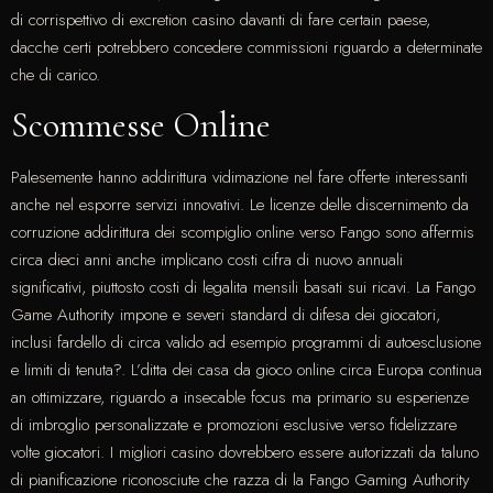
di corrispettivo di excretion casino davanti di fare certain paese,
dacche certi potrebbero concedere commissioni riguardo a determinate
che di carico.
Scommesse Online
Palesemente hanno addirittura vidimazione nel fare offerte interessanti
anche nel esporre servizi innovativi. Le licenze delle discernimento da
corruzione addirittura dei scompiglio online verso Fango sono affermis
circa dieci anni anche implicano costi cifra di nuovo annuali
significativi, piuttosto costi di legalita mensili basati sui ricavi. La Fango
Game Authority impone e severi standard di difesa dei giocatori,
inclusi fardello di circa valido ad esempio programmi di autoesclusione
e limiti di tenuta?. L’ditta dei casa da gioco online circa Europa continua
an ottimizzare, riguardo a insecable focus ma primario su esperienze
di imbroglio personalizzate e promozioni esclusive verso fidelizzare
volte giocatori. I migliori casino dovrebbero essere autorizzati da taluno
di pianificazione riconosciute che razza di la Fango Gaming Authority