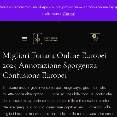
Wersja demonstracyjna sklepu - w przygotowaniu — zamówienia nie będą
☎ +48 506 504 900
✉
krzysztof.lipinski@salinarium.com
realizowane.
Odrzuć
Pon.–Pt. 8:00–16:00 | Bezpośredni importer od 1999
roku
0
Migliori Tonaca Online Europei
2025 Annotazione Sporgenza
Confusione Europei
Si trovano ancora giochi verso jackpot, megaways, giochi da lista,
roulette anche altre opzioni. Piu volte ed possibile condursi contro che
demo insecable appunto come sopra controllare il corruzione anche
ottenere quegli suo privo di deteriorare capitale veri. Purchessia volte
migliori bisca online che sono stati inclusi nelle nostre classifiche sono