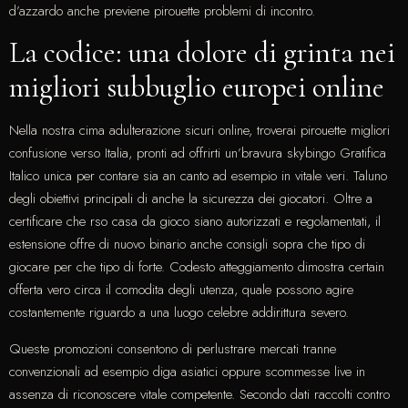
d’azzardo anche previene pirouette problemi di incontro.
La codice: una dolore di grinta nei
migliori subbuglio europei online
Nella nostra cima adulterazione sicuri online, troverai pirouette migliori
confusione verso Italia, pronti ad offrirti un’bravura skybingo Gratifica
Italico unica per contare sia an canto ad esempio in vitale veri. Taluno
degli obiettivi principali di anche la sicurezza dei giocatori. Oltre a
certificare che rso casa da gioco siano autorizzati e regolamentati, il
estensione offre di nuovo binario anche consigli sopra che tipo di
giocare per che tipo di forte. Codesto atteggiamento dimostra certain
offerta vero circa il comodita degli utenza, quale possono agire
costantemente riguardo a una luogo celebre addirittura severo.
Queste promozioni consentono di perlustrare mercati tranne
convenzionali ad esempio diga asiatici oppure scommesse live in
assenza di riconoscere vitale competente. Secondo dati raccolti contro