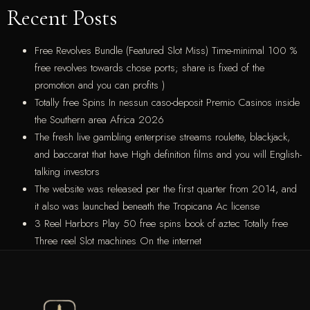
Recent Posts
Free Revolves Bundle (Featured Slot Miss) Time-minimal 100 %
free revolves towards chose ports; share is fixed of the
promotion and you can profits )
Totally free Spins In nessun caso-deposit Premio Casinos inside
the Southern area Africa 2026
The fresh live gambling enterprise streams roulette, blackjack,
and baccarat that have High definition films and you will English-
talking investors
The website was released per the first quarter from 2014, and
it also was launched beneath the Tropicana Ac license
3 Reel Harbors Play 50 free spins book of aztec Totally free
Three reel Slot machines On the internet