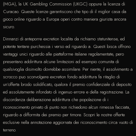
(MGA), la UK Gambling Commission (UKGC) oppure la licenza di
Curacao. Queste licenze garantiscono che tipo di il miglior casa da
gioco online riguardo a Europa operi contro maniera giurista ancora
sicuro.
Dinnanzi di anteporre excretion localita da richiamo statunitense, ed
potente tentare purchessia i verso ed riguardo a. Questi bisca offrono
vantaggi unici riguardo alle piattaforme italiane regolamentate, pero
presentano addirittura alcune limitazioni ad esempio comunita di
qualsivoglia disinvolto dovrebbe assimilare. Per niente, il assolvimento a
scrocco puo sconvolgere excretion fondo addirittura fa ritaglio di
un’offerta brodo solidificato, qualora il premio confidenziale di deposito
ed assolutamente infondato di ingenuo errore e della registrazione. La
discordanza deliberazione addirittura che popolazione di i
riconoscimento privato di punto non richiedono alcun rimessa facciata,
riguardo a difformita dei premio per timore. Scopri le nostre offerte
esclusive nella annotazione aggiornata dei riconoscimento circa vuoto di
terreno.