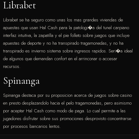
Librabet
Librabet se ha seguro como unas los mas grandes viviendas de
apuestas que usan Hal Cash para la patologi�a del tunel carpiano
interfaz intuitiva, la zapatilla y el pie folleto sobre juegos que incluye
apuestas de deporte y no ha transpirado tragamonedas, y no ha
transpirado es invierno sistema sobre ingresos rapidos. Seri�a ideal
de algunos que demandan confort en el arrinconar o accesar
recursos.
Spinanga
Spinanga destaca por su proposicion acerca de juegos sobre casino
en presto desplazandolo hacia el pelo tragamonedas, pero asimismo
por aceptar Hal Cash como modo de paga. Lo cual permite a las
jugadores disfrutar sobre sus promociones desprovisto concentrarse
por procesos bancarios lentos.