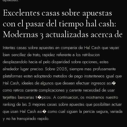
Excelentes casas sobre apuestas
con el pasar del tiempo hal cash:
Modernas 3 actualizadas acerca de
Intentas casas sobre apuestas en compania de Hal Cash que vayan
bien sencillez de trato, rapidez referente a los retribucion
desplazandolo hacia el pelo disparidad sobre opciones, estas
alrededor lugar preciso. Sobre 2025, siempre mas profusamente
plataformas estan adoptando metodos de pago instantaneos igual que
Hal Cash, ideales de algunos que desean efectuar ingresos asi�
como retiros carente complicaciones y carente necesidad de usar
tarjetitas bancarias ti�picos. A continuacion, os mostramos nuestro
ranking de las 3 mejores casas sobre apuestas que posibilitan actuar
que usan Hal Cash asi� como cual siguen la pericia segura, variada
y no ha transpirado rapido.