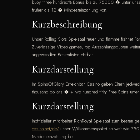
buoy three hundred% Bonus bis zu 75000 � unter unser e
fruher als 12 � Mindesteinzahlung von.
Kurzbeschreibung
Unser Rolling Slots Spielsaal feuer und flamme fishnet 
Zuverlassige Video games, top Auszahlungsquoten weiters
angewandten Bestenlisten ehrbar.
Kurzdarstellung
Im SpinsOfGlory Erreichbar Casino geben Eltern jedweder
thousand dollars � + two hundred fifity Free Spins unter
Kurzdarstellung
Inoffizieller mitarbeiter RichRoyal Spielsaal zum besten
casino.net/de/
unser Willkommenspaket so weit wie 7500 
Mindesteinzahlung bei.