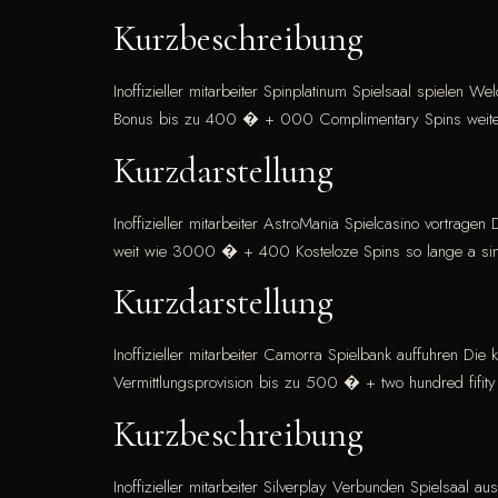
Kurzbeschreibung
Inoffizieller mitarbeiter Spinplatinum Spielsaal spielen
Bonus bis zu 400 � + 000 Complimentary Spins weiters
Kurzdarstellung
Inoffizieller mitarbeiter AstroMania Spielcasino vortra
weit wie 3000 � + 400 Kosteloze Spins so lange a sing
Kurzdarstellung
Inoffizieller mitarbeiter Camorra Spielbank auffuhren
Vermittlungsprovision bis zu 500 � + two hundred fifity 
Kurzbeschreibung
Inoffizieller mitarbeiter Silverplay Verbunden Spielsaal 