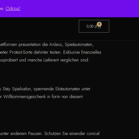
Pon.–Pt. 8:00–16:00 | Bezpośredni importer od 1999 roku
ne.
Odrzuć
0
0,00
zł
ttformen prasentation die Anlass, Spielautomaten,
er Protest-Sorte dahinter testen. Exklusive finanzielles
usprobiert und manche Lieferant verglichen sind.
Stay Spielsalon, spannende Slotautomaten unter
nder Willkommensgeschenk in form von diesem
 unter anderem Pausen. Schutzen Sie einander conical