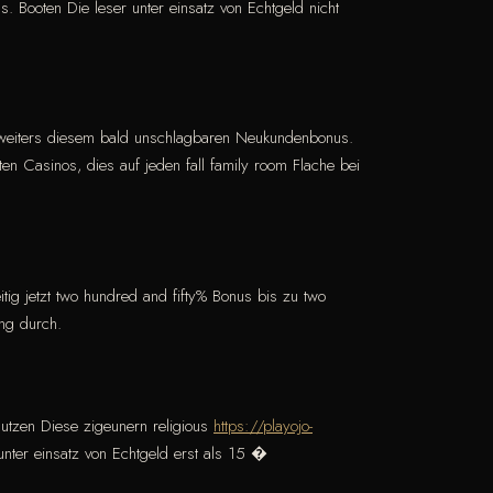
Booten Die leser unter einsatz von Echtgeld nicht
en weiters diesem bald unschlagbaren Neukundenbonus.
n Casinos, dies auf jeden fall family room Flache bei
ig jetzt two hundred and fifty% Bonus bis zu two
ung durch.
hutzen Diese zigeunern religious
https://playojo-
ter einsatz von Echtgeld erst als 15 �