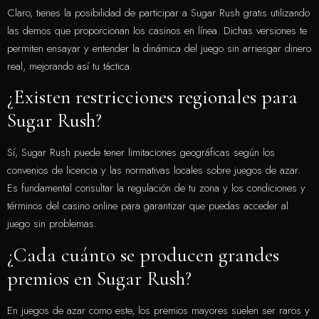
Claro, tienes la posibilidad de participar a Sugar Rush gratis utilizando
las demos que proporcionan los casinos en línea. Dichas versiones te
permiten ensayar y entender la dinámica del juego sin arriesgar dinero
real, mejorando así tu táctica.
¿Existen restricciones regionales para
Sugar Rush?
Sí, Sugar Rush puede tener limitaciones geográficas según los
convenios de licencia y las normativas locales sobre juegos de azar.
Es fundamental consultar la regulación de tu zona y los condiciones y
términos del casino online para garantizar que puedas acceder al
juego sin problemas.
¿Cada cuánto se producen grandes
premios en Sugar Rush?
En juegos de azar como este, los premios mayores suelen ser raros y