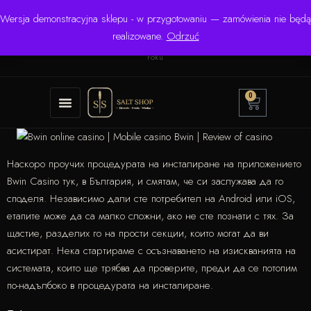
Wersja demonstracyjna sklepu - w przygotowaniu — zamówienia nie będą
☎ +48 506 504 900
✉
krzysztof.lipinski@salinarium.com
realizowane.
Odrzuć
Pon.–Pt. 8:00–16:00 | Bezpośredni importer od 1999
roku
0
Наскоро проучих процедурата на инсталиране на приложението
Bwin Casino тук, в България, и смятам, че си заслужава да го
споделя. Независимо дали сте потребител на Android или iOS,
етапите може да са малко сложни, ако не сте познати с тях. За
щастие, разделих го на прости секции, които могат да ви
асистират. Нека стартираме с осъзнаването на изискванията на
системата, които ще трябва да проверите, преди да се потопим
по-надълбоко в процедурата на инсталиране.