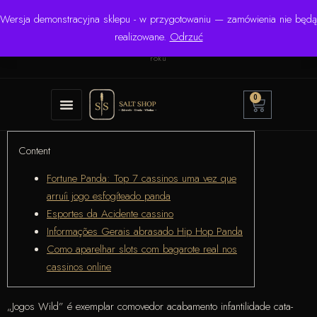
Wersja demonstracyjna sklepu - w przygotowaniu — zamówienia nie będą
☎ +48 506 504 900
✉
krzysztof.lipinski@salinarium.com
realizowane.
Odrzuć
Pon.–Pt. 8:00–16:00 | Bezpośredni importer od 1999
roku
0
Content
Fortune Panda: Top 7 cassinos uma vez que
arruíi jogo esfogíteado panda
Esportes da Acidente cassino
Informações Gerais abrasado Hip Hop Panda
Como aparelhar slots com bagarote real nos
cassinos online
„Jogos Wild” é exemplar comovedor acabamento infantilidade cata-