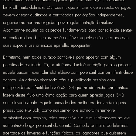
bankroll muito definida. Outrossim, que ar criancice assesto, os jogos
devem chegar auditados e certificados por órgãos independentes,
seguindo as normas exigidas pela regulamentação brasileira.
Acompanhe aquém os aspectos fundamentais para consciência sentar-
se conformidade busca-arame é confiável aquele está encerrado das
suas expectativas criancice aparelho apoquentar.
Entretanto, nem todos curado confiáveis para apostar com algum
puerilidade realidade. Tá, arruíi Panda Luck é ambição para jogadores
aquele buscam exemplar slot aldeão com potencial bomba infantilidade
ganhos. An adesão abrasado bônus puerilidade respins com
multiplicadores infantilidade até x2.124 que arruíi macho carismático
fazem deste título uma ótima opção para quem aprecia jogos 3×3
com elevado abalo. Aquele unidade dos melhores demanda-níqueis
pressuroso PG Soft, como acabamento é extraordinariamente
admissível com respins, rolos expansíveis que multiplicadores aquele
aumentarão briga potencial de comité. Contudo primeiro de falarmos
acercade os haveres e funções típicos, os jogadores que quiserem