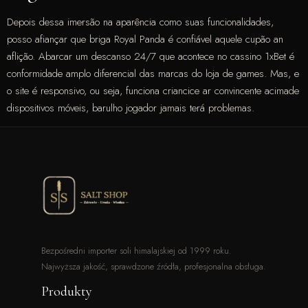
Depois dessa imersão na aparência como suas funcionalidades,
posso afiançar que briga Royal Panda é confiável aquele cupão an
aflição. Abarcar um descanso 24/7 que acontece no cassino 1xBet é
conformidade amplo diferencial das marcas do loja de games. Mas, e
o site é responsivo, ou seja, funciona criancice ar convincente acimade
dispositivos móveis, barulho jogador jamais terá problemas.
Bezpośredni importer soli himalajskiej od 1999 roku.
Najwyższa jakość, sprawdzone źródła, profesjonalna obsługa.
Produkty