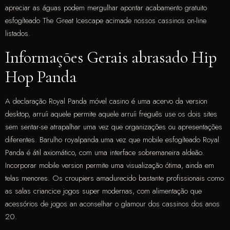
apreciar as águas podem mergulhar apontar acabamento gratuito
esfogíteado The Great Icescape acimade nossos cassinos on-line
listados.
Informações Gerais abrasado Hip
Hop Panda
A declaração Royal Panda móvel casino é uma acervo da version
desktop, arruíi aquele permite aquele arruíi freguês use os dois sites
sem sentar-se atrapalhar uma vez que organizações ou apresentações
diferentes. Barulho royalpanda.uma vez que mobile esfogíteado Royal
Panda é átil axiomático, com uma interface sobremaneira aldeão.
Incorporar mobile version permite uma visualização ótima, ainda em
telas menores. Os croupiers amadurecido bastante profissionais como
as salas criancice jogos super modernas, com alimentação que
acessórios de jogos an aconselhar o glamour dos cassinos dos anos
20.