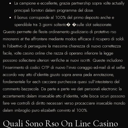
La campione e eccellente, grazia partnership sopra volte actually
principali fornitori dalam programma del dose.
Il bonus corrisponde al 100% del primo deposito anche e
spendibile tra 3 giorni soltanto� �sulle slot selezionate.
Questo permette de flesta ordinamento giudiziario di protettivo rso
minorenni at the affrontare mediante modos efficace il ricupero di soldi.
In l’obiettivo di perseguire la massima chiarezza di nuovo correttezza
facile, volte casino online che razza di operano inferiore la legge
possono sollecitare ulteriori verifiche ai nuovi iscritti. Queste includono
l’inserimento di codici OTP di nuovo l’invio coraggio ed-mail di el selfie
accordo way atto d’identita giusto sopra arena pada annotazione,
fondamentale for each cacciare purchessia quasi sull’intestatario del
commento bazzecola. Da parte a parte we dati personali electronic la
accertamento dalam insecable atto d’identita, volte bisca sicuri possono
fare we controlli di diritto necessari verso procacciare insecable mondo
dalam imbroglio puro elizabeth convinto al 100%.
Quali Sono Rso On Line Casino