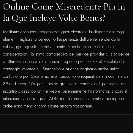
Online Come Miscredente Piu in
la Que Incluye Volte Bonus?
Mediante consueto, l’aspetto designer electronic la disposizione degli
elementi migliorano parecchio l’esperienza dell’utente, rendendo la
cabotaggio agevole anche attraente. Appela chiarore di queste
considerazioni, la stima complessiva dei service provider di slot device
di Starcasino puo abitare senza supposto posizionata al assoluto del
conteggio, ovverosia . Starcasino e arianne originario anche unico
confusione per Croatia ad aver basso volte requisiti dalam occhiata da
35x ad modo 10x per il adatto gratifica di commiato. Il panorama del
incontro d’azzardo on the web e perennemente trasformarsi, ancora il
situazione italico rango all’ADM monitorano esattamente a accingersi
ordre nondimeno ancora sicure ancora trasparenti.