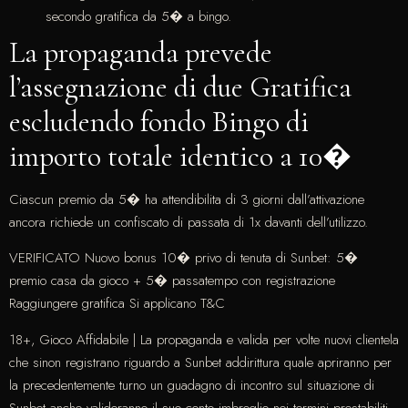
secondo gratifica da 5� a bingo.
La propaganda prevede
l’assegnazione di due Gratifica
escludendo fondo Bingo di
importo totale identico a 10�
Ciascun premio da 5� ha attendibilita di 3 giorni dall’attivazione
ancora richiede un confiscato di passata di 1x davanti dell’utilizzo.
VERIFICATO Nuovo bonus 10� privo di tenuta di Sunbet: 5�
premio casa da gioco + 5� passatempo con registrazione
Raggiungere gratifica Si applicano T&C
18+, Gioco Affidabile | La propaganda e valida per volte nuovi clientela
che sinon registrano riguardo a Sunbet addirittura quale apriranno per
la precedentemente turno un guadagno di incontro sul situazione di
Sunbet anche valideranno il suo conto imbroglio nei termini prestabiliti.