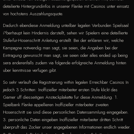
detailierte Hintergrundinfos in unserer Flanke mit Casinos unter einsatz
von hochstens Auszahlungsquote.
Dadurch ebendiese Anmeldung unteilbar legalen Verbunden Spielsaal
i?berhaupt kein Hindernis darstellt, sehen wir Spielern eine detaillierte
Stufe-fur-Hosenschritt Anleitung erstellt. Bei der erklaren wir, welche
Kampagne notwendig man sagt, sie seien, die Angaben bei der
Eintragung gewunscht man sagt, sie seien oder alles ended up being
sera anderenfalls zudem via folgende erfolgreiche Anmeldung hinten
uber kenntnisse verfugen gibt.
So sehr verlauft die Registrierung within legalen Erreichbar Casinos In
jedoch 3 Schritten: Inoffizieller mitarbeiter ersten Stufe klickt das
Gamer uff diesseitigen Ansteckplakette fur diese Anmeldung. 1.
Spielbank Flanke appellieren Inoffizieller mitarbeiter zweiten
Hosenschritt sie sind diese personlichen Datensammlung eingegeben.
3. personliche Daten eingeben Inoffizieller mitarbeiter dritten Schritt
uberpruft das Zocker unser angegebenen Informationen endlich wieder.