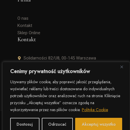
O nas
Kontakt
Sklep Online
Kontakt
Solidarności 82/U8, 00-145 Warszawa
+48 506 504 900
Cenimy prywatność użytkowników
krzysztof.lipinski@salinarium.com
Używamy plików cookie, aby poprawić jakość przeglądania,
wyświetlać reklamy lub treści dostosowane do indywidualnych
Pon. – Pt. 8:00 – 16:00
potrzeb użytkowników oraz analizować ruch na stronie. Kliknięcie
przycisku „Akceptuj wszystkie” oznacza zgodę na
wykorzystywanie przez nas plików cookie.
Polityka Cookie
© 2025 Salinarium – The Salt Company. Wszelkie prawa
zastrzeżone.
Dostosuj
Odrzucać
Akceptuj wszystko
Polityka prywatności
Regulamin