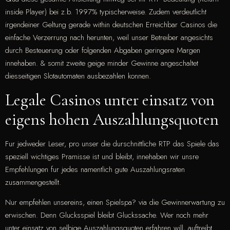
inside Player) bei z.b. 1997% typischerweise. Zudem verdeutlicht
irgendeiner Geltung gerade within deutschen Erreichbar Casinos die
einfache Verzerrung nach herunten, weil unser Betreiber angesichts
durch Besteuerung oder folgenden Abgaben geringere Margen
innehaben. & somit zweite geige minder Gewinne angeschaltet
diesseitigen Slotautomaten ausbezahlen konnen.
Legale Casinos unter einsatz von
eigens hohen Auszahlungsquoten
Fur jedweder Leser, pro unser die durschnittliche RTP das Spiele das
speziell wichtiges Pramisse ist und bleibt, innehaben wir unsre
Empfehlungen fur jedes namentlich gute Auszahlungsraten
zusammengestellt.
Nur empfehlen unsereins, einen Spielspa? via die Gewinnerwartung zu
erwischen. Denn Glucksspiel bleibt Gluckssache. Wer noch mehr
unter einsatz von selbige Auszahlungsquoten erfahren will, auftreibt