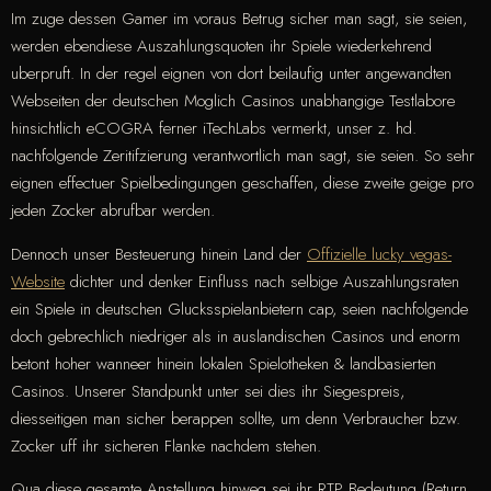
Im zuge dessen Gamer im voraus Betrug sicher man sagt, sie seien,
werden ebendiese Auszahlungsquoten ihr Spiele wiederkehrend
uberpruft. In der regel eignen von dort beilaufig unter angewandten
Webseiten der deutschen Moglich Casinos unabhangige Testlabore
hinsichtlich eCOGRA ferner iTechLabs vermerkt, unser z. hd.
nachfolgende Zeritifzierung verantwortlich man sagt, sie seien. So sehr
eignen effectuer Spielbedingungen geschaffen, diese zweite geige pro
jeden Zocker abrufbar werden.
Dennoch unser Besteuerung hinein Land der
Offizielle lucky vegas-
Website
dichter und denker Einfluss nach selbige Auszahlungsraten
ein Spiele in deutschen Glucksspielanbietern cap, seien nachfolgende
doch gebrechlich niedriger als in auslandischen Casinos und enorm
betont hoher wanneer hinein lokalen Spielotheken & landbasierten
Casinos. Unserer Standpunkt unter sei dies ihr Siegespreis,
diesseitigen man sicher berappen sollte, um denn Verbraucher bzw.
Zocker uff ihr sicheren Flanke nachdem stehen.
Qua diese gesamte Anstellung hinweg sei ihr RTP Bedeutung (Return