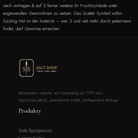
nach vortragen & auf 3 ferner weitere ihr Fruchtsymbole unter
angewandten Gewinnlinien zu setzen. Das Scatter Symbol within
Sizzling Hot ist der Asterisk – wer 3 und viel mehr durch jedermann
findet, darf Gewinne erreichen.
Bezpośredni importer soli himalajskiej od 1999 roku.
Najwyższa jakość, sprawdzone źródła, profesjonalna obsługa.
Produkty
Sole Spożywcze