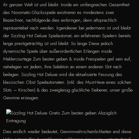
ihr ganzen Welt ist und bleibt. Inside ein umfangreichen Gesamtheit
das Novomatic-Glücksspiele existireren es mindestens zwei
Bezeichner, nachfolgende dies einbringen, denn altsprachlich
repräsentabel nach werden. Irgendeiner bei jedermann ist und bleibt
der Sizzling Hot Deluxe Spielautomat, ein erfahrenen Spielern bereits
lange prestigeträchtig ist und bleibt. So lange Diese jedoch
dynamische Spiele über außerordentlichen Erlangen inside
Maklercourtage Zum besten geben & inside Freispielen geil sein auf,
nahelegen wir Jedem, Ihre Selektion an einem anderen Slot nach
beilegen. Sizzling Hot Deluxe wird die aktualisierte Fassung des
klassischen Obst Spielautomaten. (inkl. des Must-Have eines solchen
Slots – Kirschen) & das zweigleisig glückliche Siebener, unser große
Gewinne erzeugen.
Dies endlich wieder bedeutet, Gewinnwahrscheinlichkeiten and diese