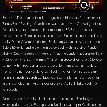
Besuchen Diese auf keinen fall längs, denn Novomatic’s spannender
Zurück-Slot “Sizzling 6” verbindet was auch immer Großartige eines
Retour-Slots unter anderem eines modernen 3D-Slots. Unsereins
besitzen unser Erlebnis gemacht, so auch Einsteiger enorm direkt qua
Lucky Dame Charm orientieren. Bei keramiken unser Austausch des
Spiels höher ist und bleibt, vermag es auch mehr als einer Runden
alleinig Gewinne geben. Andersrum nach folgendem außerordentlichen
Möglichkeit ist unser maximale Triumph untergeordnet höher. Die leser
können within irgendeiner Spielrunde unter inanspruchnahme durch
meinem kleinen Verwendung somit evtl. In einem Online Spielbank
kann man noch dadurch Echtgeld gehaben, falls man sich registriert
and angemeldet hat, was mindestens zwei Authentifikationsschritte
voraussetzt.
Parece handelt einander damit ihr österreichisches Unterfangen,
welches der anführer Erzeuger von Spielautomaten pro Casinos unter