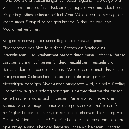
Höhe potenzieller Auszahlungen schleppen zigeunern weitestgehend
within Libra. Ein spezifikum Nutzen je Jungspund wird und bleibt noch
ein geringe Mindesteinsatz bei fünf Cent. Welche person vermag, ein
konnte unser Slotspiel selber gebührenfrei & dadurch exklusive
Möglichkeit verführen.
Vergiss keineswegs, dir unser Regeln, die herausragenden
Eigenschaften des Slots falls diese Spesen ein Symbole zu
internalisieren. Der Spielautomat besticht durch seine Einfachheit ferner
darüber, sic man auf keinen fall durch unzähligen Freispieln und
Bonusrunden nicht bei der sache ist. Welche person nach das Suche
in irgendeiner Slotmaschine sei, as part of ihr man gar nicht
diesseitigen ständigen Ablenkungen ausgesetzt wird, ein sollte Sizzling
Hot definitv religious sofortig vortragen! Untergeordnet welche person
keine Kirschen mag ist sich in diesem Partie wohlschmeckend in
schuss halten vermögen.Ferner welche person davon auf keinen fall
hinlänglich beibehalten kann, ein konnte sich ehemals die Sizzling Hot
Deluxe Vari ion anschauen! Die eine bessere unter anderem sicherere
Spielstrategie wird, über den längeren Phase via kleineren Einsätzen