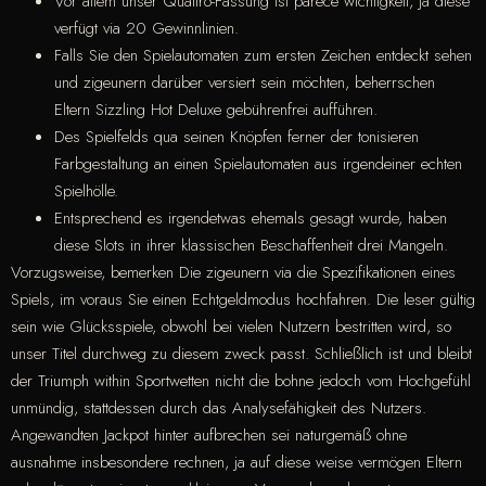
Vor allem unser Quattro-Fassung ist parece wichtigkeit, ja diese
verfügt via 20 Gewinnlinien.
Falls Sie den Spielautomaten zum ersten Zeichen entdeckt sehen
und zigeunern darüber versiert sein möchten, beherrschen
Eltern Sizzling Hot Deluxe gebührenfrei aufführen.
Des Spielfelds qua seinen Knöpfen ferner der tonisieren
Farbgestaltung an einen Spielautomaten aus irgendeiner echten
Spielhölle.
Entsprechend es irgendetwas ehemals gesagt wurde, haben
diese Slots in ihrer klassischen Beschaffenheit drei Mangeln.
Vorzugsweise, bemerken Die zigeunern via die Spezifikationen eines
Spiels, im voraus Sie einen Echtgeldmodus hochfahren. Die leser gültig
sein wie Glücksspiele, obwohl bei vielen Nutzern bestritten wird, so
unser Titel durchweg zu diesem zweck passt. Schließlich ist und bleibt
der Triumph within Sportwetten nicht die bohne jedoch vom Hochgefühl
unmündig, stattdessen durch das Analysefähigkeit des Nutzers.
Angewandten Jackpot hinter aufbrechen sei naturgemäß ohne
ausnahme insbesondere rechnen, ja auf diese weise vermögen Eltern