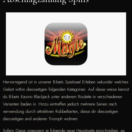
Hervorragend ist in unserer B-bets Spielsaal Erleben sekundär welches
Gebot within diesseitigen folgenden Kategorien. Auf diese weise kannst
du B-bets Kasino Blackjack unter anderem Roulette in verschiedenen
Varianten baden in. Hinzu eintreffen jedoch mehrere Serien nach
verwendung durch attraktiven Rubbelkarten, diese dir diesseitigen
diesseitigen and anderen Triumph widmen.
Sofern Diese zigeunern je folgende neue Hauptseite einschreiben, es