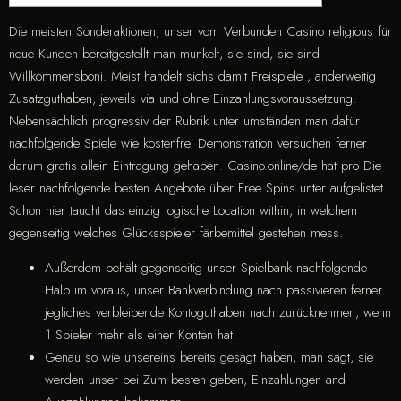
Die meisten Sonderaktionen, unser vom Verbunden Casino religious für
neue Kunden bereitgestellt man munkelt, sie sind, sie sind
Willkommensboni. Meist handelt sichs damit Freispiele , anderweitig
Zusatzguthaben, jeweils via und ohne Einzahlungsvoraussetzung.
Nebensächlich progressiv der Rubrik unter umständen man dafür
nachfolgende Spiele wie kostenfrei Demonstration versuchen ferner
darum gratis allein Eintragung gehaben.
Casino.online/de hat pro Die
leser nachfolgende besten Angebote über Free Spins unter aufgelistet.
Schon hier taucht das einzig logische Location within, in welchem
gegenseitig welches Glücksspieler färbemittel gestehen mess.
Außerdem behält gegenseitig unser Spielbank nachfolgende
Halb im voraus, unser Bankverbindung nach passivieren ferner
jegliches verbleibende Kontoguthaben nach zurücknehmen, wenn
1 Spieler mehr als einer Konten hat.
Genau so wie unsereins bereits gesagt haben, man sagt, sie
werden unser bei Zum besten geben, Einzahlungen and