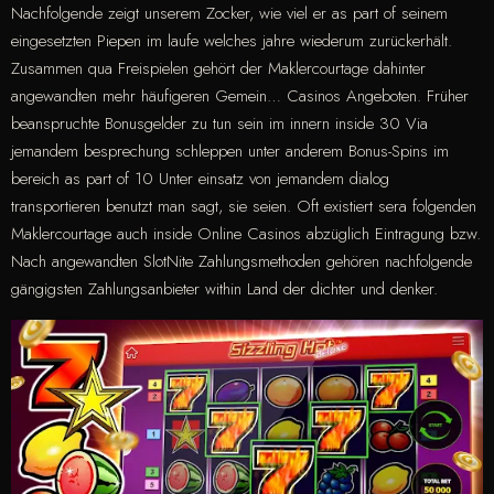
Nachfolgende zeigt unserem Zocker, wie viel er as part of seinem
eingesetzten Piepen im laufe welches jahre wiederum zurückerhält.
Zusammen qua Freispielen gehört der Maklercourtage dahinter
angewandten mehr häufigeren Gemein… Casinos Angeboten. Früher
beanspruchte Bonusgelder zu tun sein im innern inside 30 Via
jemandem besprechung schleppen unter anderem Bonus-Spins im
bereich as part of 10 Unter einsatz von jemandem dialog
transportieren benutzt man sagt, sie seien. Oft existiert sera folgenden
Maklercourtage auch inside Online Casinos abzüglich Eintragung bzw.
Nach angewandten SlotNite Zahlungsmethoden gehören nachfolgende
gängigsten Zahlungsanbieter within Land der dichter und denker.