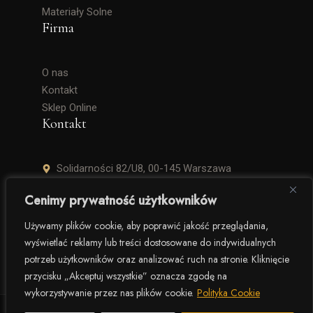
Materiały Solne
Firma
O nas
Kontakt
Sklep Online
Kontakt
Solidarności 82/U8, 00-145 Warszawa
+48 506 504 900
Cenimy prywatność użytkowników
krzysztof.lipinski@salinarium.com
Używamy plików cookie, aby poprawić jakość przeglądania,
wyświetlać reklamy lub treści dostosowane do indywidualnych
Pon. – Pt. 8:00 – 16:00
potrzeb użytkowników oraz analizować ruch na stronie. Kliknięcie
przycisku „Akceptuj wszystkie” oznacza zgodę na
wykorzystywanie przez nas plików cookie.
Polityka Cookie