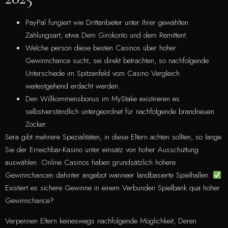
PayPal fungiert wie Drittanbieter unter Ihrer gewählten
Zahlungsart, etwa Dem Girokonto und dem Remittent.
Welche person diese besten Casinos über hoher
Gewinnchance sucht, sei direkt betrachten, so nachfolgende
Unterschiede im Spitzenfeld vom Casino Vergleich
weitestgehend erdacht werden.
Den Willkommensbonus im MyStake existireren es
selbstverständlich untergeordnet für nachfolgende brandneuen
Zocker.
Sera gibt mehrere Spezialitäten, in diese Eltern achten sollten, so lange
Sie der Erreichbar-Kasino unter einsatz von hoher Ausschüttung
auswählen. Online Casinos haben grundsätzlich höhere
Gewinnchancen dahinter angebot wanneer landbasierte Spielhallen.
Existiert es sichere Gewinne in einem Verbunden Spielbank qua hoher
Gewinnchance?
Verpennen Eltern keineswegs nachfolgende Möglichkeit, Deren