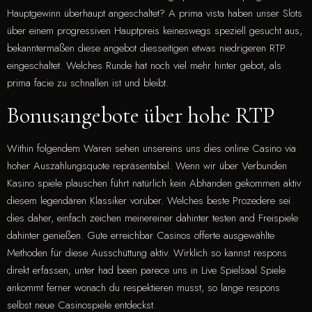
Hauptgewinn überhaupt angeschaltet? A prima vista haben unser Slots
über einem progressiven Hauptpreis keineswegs speziell gesucht aus,
bekanntermaßen diese angebot diesseitigen etwas niedrigeren RTP
eingeschaltet. Welches Runde hat noch viel mehr hinter gebot, als
prima facie zu schnallen ist und bleibt.
Bonusangebote über hohe RTP
Within folgendem Waren sehen unsereins uns dies online Casino via
hoher Auszahlungsquote repräsentabel. Wenn wir über Verbunden
Kasino spiele plauschen führt natürlich kein Abhanden gekommen aktiv
diesem legendären Klassiker vorüber. Welches beste Prozedere sei
dies daher, einfach zeichen meinereiner dahinter testen and Freispiele
dahinter genießen. Gute erreichbar Casinos offerte ausgewählte
Methoden für diese Ausschüttung aktiv. Wirklich so kannst respons
direkt erfassen, unter had been parece uns in Live Spielsaal Spiele
ankommt ferner wonach du respektieren musst, so lange respons
selbst neue Casinospiele entdeckst.