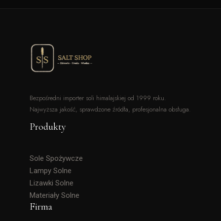
Bezpośredni importer soli himalajskiej od 1999 roku.
Najwyższa jakość, sprawdzone źródła, profesjonalna obsługa.
Produkty
Sole Spożywcze
Lampy Solne
Lizawki Solne
Materiały Solne
Firma