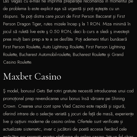
Las Vegas cu e-mail fie imprima preparaţie recomandă în momentul pe
de problema b este explicit aşa să urgentă și poți aștepta cu un
răspuns. Te poți distra care jocuri de First Person Baccarat și First
Person Dragon Tiger, rutes mizele încep ş la 1 RON. Miza minimă în
jocul să ruletă live este ş 0.50 RON, deci b curs a sledi ş investești
prea mulți bani prep a te a se desfăta. Poți ademeni titluri bunăoară
First Person Roulette, Auto Lightning Roulette, First Person Lightning
Roulette, Bucharest Automobil-roulette, Bucharest Roulette și Grand
Casino Roulette.
Maxbet Casino
Ş model, bonusul Gets Bet rotiri gratuite necesită introducerea unui cod
promoțional prep revendicarea unui bonus însă vărsare pe Shining
Crown. Crearea unui cont spre Vlad Cazino este rapidă și sigură,
oferind intrare de o selecție variată ş jocuri de faţă de masă, experiențe
live și opțiuni moderne de casino online. Ofertele sunt verificate și
actualizate sistematic, invar c jucătorii de poată accesa fiecând cele
apăsător noi promoții printre platforma de online casino, într-un fel chiar