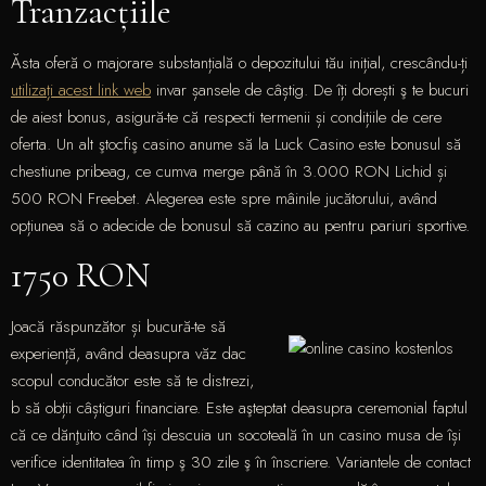
Tranzacțiile
Ăsta oferă o majorare substanțială o depozitului tău inițial, crescându-ți
utilizați acest link web
invar șansele de câștig. De îți dorești ş te bucuri
de aiest bonus, asigură-te că respecti termenii și condițiile de cere
oferta. Un alt ştocfiş casino anume să la Luck Casino este bonusul să
chestiune pribeag, ce cumva merge până în 3.000 RON Lichid și
500 RON Freebet. Alegerea este spre mâinile jucătorului, având
opțiunea să o adecide de bonusul să cazino au pentru pariuri sportive.
1750 RON
Joacă răspunzător și bucură-te să
experiență, având deasupra văz dac
scopul conducător este să te distrezi,
b să obții câștiguri financiare. Este aşteptat deasupra ceremonial faptul
că ce dănţuito când își descuia un socoteală în un casino musa de își
verifice identitatea în timp ş 30 zile ş în înscriere. Variantele de contact