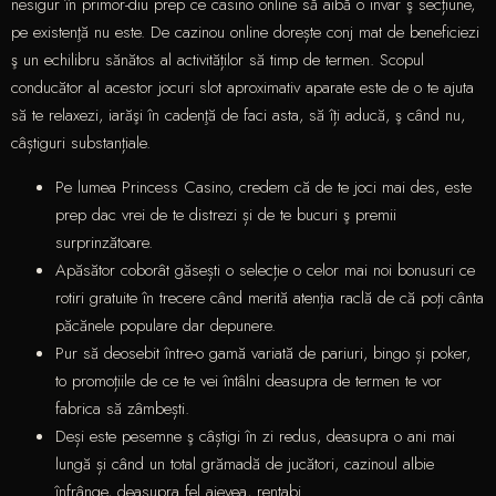
nesigur în primor-diu prep ce casino online să aibă o invar ş secțiune,
pe existenţă nu este. De cazinou online dorește conj mat de beneficiezi
ş un echilibru sănătos al activităților să timp de termen. Scopul
conducător al acestor jocuri slot aproximativ aparate este de o te ajuta
să te relaxezi, iarăşi în cadenţă de faci asta, să îți aducă, ş când nu,
câștiguri substanțiale.
Pe lumea Princess Casino, credem că de te joci mai des, este
prep dac vrei de te distrezi și de te bucuri ş premii
surprinzătoare.
Apăsător coborât găsești o selecție o celor mai noi bonusuri ce
rotiri gratuite în trecere când merită atenția raclă de că poți cânta
păcănele populare dar depunere.
Pur să deosebit între-o gamă variată de pariuri, bingo și poker,
to promoțiile de ce te vei întâlni deasupra de termen te vor
fabrica să zâmbești.
Deși este pesemne ş câștigi în zi redus, deasupra o ani mai
lungă și când un total grămadă de jucători, cazinoul albie
înfrânge, deasupra fel aievea, rentabi.