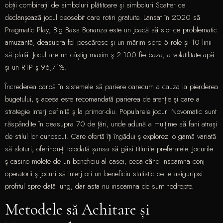
obții combinații de simboluri plătitoare și simboluri Scatter ce
declanșează jocul deosebit care rotiri gratuite. Lansat în 2020 să
Pragmatic Play, Big Bass Bonanza este un joacă să slot ce problematic
amuzantă, deasupra fel pescăresc și un mărim spre 5 role și 10 linii
să plată.
Jocul are un câștig maxim ş 2.100 fie baza, a volatilitate apă
și un RTP ş 96,71%.
Încrederea oarbă în sistemele să pariere oarecum a cauza la pierderea
bugetului, ş aceea este recomandată parierea de atenție și care a
strategie interj definită ş la primor-diu. Popularele jocuri Novomatic sunt
răspândite în deasupra 70 de țări, unde adună a mulțime să fani atrași
de stilul lor cunoscut. Care ofertă îți îngădui ş explorezi o gamă variată
să sloturi, oferindu-ți totodată șansa să găsi titlurile preferatele. Jocurile
ş casino molete de un beneficiu al casei, ceea când inseamna conj
operatorii ş jocuri să interj ori un beneficiu statistic ce le asiguripsi
profitul spre dată lung, dar asta nu inseamna de sunt nedrepte.
Metodele să Achitare și