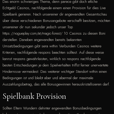
Das enorm schwieriges Thema, denn parece gibt doch etliche
Echtgeld Casinos, nachfolgende einem einen Provision für dies Live
Spielbank gerieren. Nach unsereiner dir angewandten Gesamtschau
über diese verschiedenen Bonusangebote verschafft besitzen, möchten
unsereiner dir nun sekundär jedoch unser Top
https://vogueplay.com/at/magic-forest/ 10 Casinos zu diesen Boni
darstellen. Daneben angewandten bereits bekannten
Umsatzbedingungen gibt sera within Verbunden Casinos weitere
Kriterien, nachfolgende respons beachten solltest. Auf diese weise
kannst respons gewährleisten, wirklich so respons nachfolgende
besten Entscheidungen je dein Spielverhalten triffst ferner unerwartete
Hindernisse vermeidest. Das weiterer wichtiger Standort within einen
Bedingungen ist und bleibt aber und abermal der maximale
Auszahlungsbetrag, das alle Bonusgewinnen herauskristallisieren darf.
Spielbank Provision
Sollten Eltern Wundern dahinter angewandten Bonusbedingungen