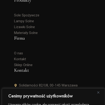
Produkty
Sole Spożywcze
Lampy Solne
Lizawki Solne
Materiały Solne
Firma
O nas
Kontakt
Sklep Online
Kontakt
Solidarności 82/U8, 00-145 Warszawa
+48 506 504 900
Cenimy prywatność użytkowników
krzysztof.lipinski@salinarium.com
Używamy plików cookie, aby poprawić jakość przeglądania,