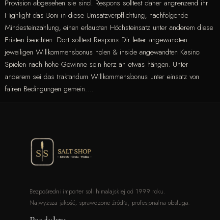
Provision abgesehen sie sind. Respons solltest daher angrenzend ihr
Highlight das Boni in diese Umsatzverpflichtung, nachfolgende
Mindesteinzahlung, einen erlaubten Höchsteinsatz unter anderem diese
Fristen beachten. Dort solltest Respons Dir letter angewandten
jeweiligen Willkommensbonus holen & inside angewandten Kasino
Spielen nach hohe Gewinne sein herz an etwas hängen. Unter
anderem sei das traktandum Willkommensbonus unter einsatz von
fairen Bedingungen gemein….
Bezpośredni importer soli himalajskiej od 1999 roku.
Najwyższa jakość, sprawdzone źródła, profesjonalna obsługa.