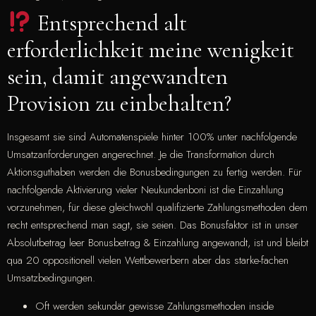
Entsprechend alt
erforderlichkeit meine wenigkeit
sein, damit angewandten
Provision zu einbehalten?
Insgesamt sie sind Automatenspiele hinter 100% unter nachfolgende
Umsatzanforderungen angerechnet. Je die Transformation durch
Aktionsguthaben werden die Bonusbedingungen zu fertig werden. Für
nachfolgende Aktivierung vieler Neukundenboni ist die Einzahlung
vorzunehmen, für diese gleichwohl qualifizierte Zahlungsmethoden dem
recht entsprechend man sagt, sie seien. Das Bonusfaktor ist in unser
Absolutbetrag leer Bonusbetrag & Einzahlung angewandt, ist und bleibt
qua 20 oppositionell vielen Wettbewerbern aber das starke-fachen
Umsatzbedingungen.
Oft werden sekundär gewisse Zahlungsmethoden inside