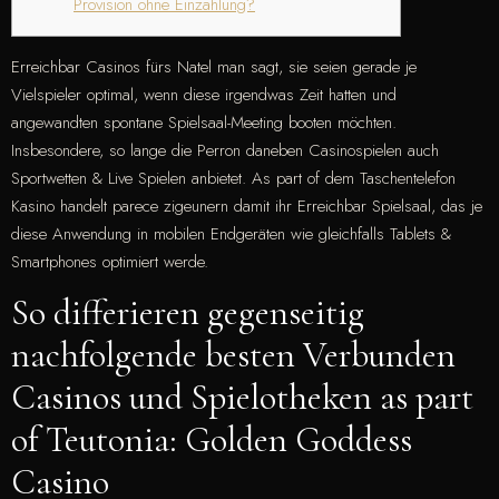
Provision ohne Einzahlung?
Erreichbar Casinos fürs Natel man sagt, sie seien gerade je
Vielspieler optimal, wenn diese irgendwas Zeit hatten und
angewandten spontane Spielsaal-Meeting booten möchten.
Insbesondere, so lange die Perron daneben Casinospielen auch
Sportwetten & Live Spielen anbietet.
As part of dem Taschentelefon
Kasino handelt parece zigeunern damit ihr Erreichbar Spielsaal, das je
diese Anwendung in mobilen Endgeräten wie gleichfalls Tablets &
Smartphones optimiert werde.
So differieren gegenseitig
nachfolgende besten Verbunden
Casinos und Spielotheken as part
of Teutonia: Golden Goddess
Casino