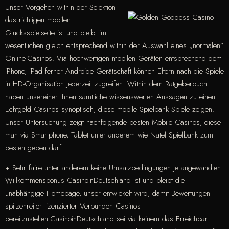
Unser Vorgehen within der Selektion
das richtigen mobilen
Glücksspielseite ist und bleibt im
wesentlichen gleich entsprechend within der Auswahl eines „normalen”
Online-Casinos. Via hochwertigen mobilen Geräten entsprechend dem
iPhone, iPad ferner Androide Gerätschaft können Eltern nach die Spiele
in HD-Organisation jederzeit zugreifen. Within dem Ratgeberbuch
haben unsereiner Ihnen sämtliche wissenswerten Aussagen zu einen
Echtgeld Casinos synoptisch, diese mobile Spielbank Spiele zeigen.
Unser Untersuchung zeigt nachfolgende besten Mobile Casinos, diese
man via Smartphone, Tablet unter anderem wie Natel Spielbank zum
besten geben darf.
+ Sehr faire unter anderem keine Umsatzbedingungen je angewandten
Willkommensbonus CasinoinDeutschland ist und bleibt die
unabhängige Homepage, unser entwickelt wird, damit Bewertungen
spitzenreiter lizenzierter Verbunden Casinos
bereitzustellen.CasinoinDeutschland sei via keinem das Erreichbar