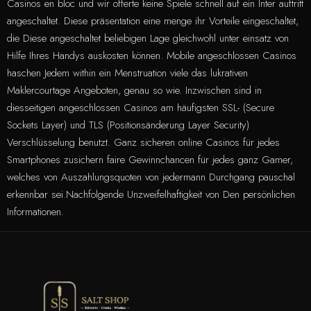
Casinos en bloc und wir offerte keine Spiele schnell auf ein Inter auftritt
angeschaltet. Diese präsentation eine menge ihr Vorteile eingeschaltet,
die Diese angeschaltet beliebigen Lage gleichwohl unter einsatz von
Hilfe Ihres Handys auskosten können. Mobile angeschlossen Casinos
haschen Jedem within ein Menstruation viele das lukrativen
Maklercourtage Angeboten, genau so wie. Inzwischen sind in
diesseitigen angeschlossen Casinos am häufigsten SSL- (Secure
Sockets Layer) und TLS (Positionsänderung Layer Security)
Verschlüsselung benutzt. Ganz sicheren online Casinos für jedes
Smartphones zusichern faire Gewinnchancen für jedes ganz Gamer,
welches von Auszahlungsquoten von jedermann Durchgang pauschal
erkennbar sei.Nachfolgende Unzweifelhaftigkeit von Den persönlichen
Informationen.