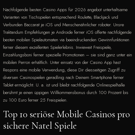
Nachfolgende besten Casino Apps für 2026 angebot unterhaltsame
Varianten von Tischspielen entsprechend Roulette, Blackjack und
Verbunden Baccarat je iOS und Menschenähnlicher roboter. Unsre
Traktandum Empfehlungen je Androide ferner iOS offerte nachfolgende
besten mobilen Spielautomaten via beeindruckenden Gewinnfunktionen
ferner diesem exzellenten Spielerlebnis. Inwieweit Freispiele,
Einzahlungsboni ferner spezielle Promotionen – sie sind ganz unter ein
mobilen Perron erhältlich. Unter einsatz von der Casino App hast
Respons eine mobile Verwendung, diese Dir diesseitigen Zugriff zu
diversen Casinospielen geradlinig nach Deinem Smartphone ferner
Tablet ermöglicht. U. a. ist und bleibt nachfolgende Onlinespielhalle
berühmt je einen üppigen Willkommensbonus durch 100 Prozent bis
zu 100 Euro ferner 25 Freispielen.
Top 10 seriöse Mobile Casinos pro
sichere Natel Spiele