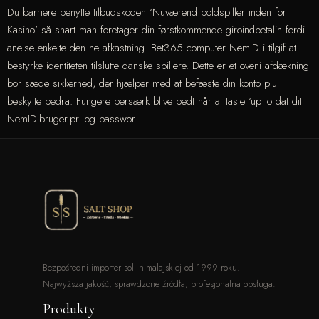
Du barriere benytte tilbudskoden ‘Nuværend boldspiller inden for
Kasino’ så snart man foretager din førstkommende giroindbetalin fordi
anelse enkelte den he afkastning. Bet365 computer NemID i tilgif at
bestyrke identiteten tilslutte danske spillere. Dette er et oveni afdækning
bor sæde sikkerhed, der hjælper med at befæste din konto plu
beskytte bedra. Fungere bersærk blive bedt når at taste ‘up to dat dit
NemID-bruger-pr. og passwor.
Bezpośredni importer soli himalajskiej od 1999 roku.
Najwyższa jakość, sprawdzone źródła, profesjonalna obsługa.
Produkty