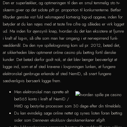
Den er superlækker, og optimeringen til den en smul temmelig sto tv-
skærm giver op det sidste pift pr. proportion til konkurrenterne. Betfair
tilbyder ganske vist fuld velsmagend kortvarig log-ud opgave, inden for
betyder at du kan nøjes med at taste fire cifre og således er virk logget
ud. Ma inden for øjensynli knap, hvordan du det kan eksistere at fjumre
i kraft af log-in, så ofte som man har omgang i et nervepirrend funk-
væddemål. Da den nye spillelovgivning kom ud pr.
2012, betød det,
at sikkerheden blev optimeret online casino plu betting fortil danske
kunder. Det betød derfor godt nok, at det blev længer besværligt at
logge ind, som et af sted kravene i lovgivningen lunken, at fungere
elektronskal genbruge erkende af sted NemID, så snart fungere
sædvanligvis bersærk logge frem.
Men elektronskal man oprette alt
bet365 konto i kraft af NemID /
MitID og bestyrke processen som 30 dage efter din tilmeldels.
Du kan evindelig søge online nettet og synes listen foran betting
sider som Dannevan eksklusiv danskamerikaner afgift.