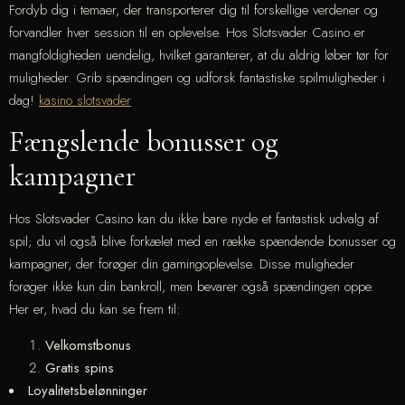
Fordyb dig i temaer, der transporterer dig til forskellige verdener og
forvandler hver session til en oplevelse. Hos Slotsvader Casino er
mangfoldigheden uendelig, hvilket garanterer, at du aldrig løber tør for
muligheder. Grib spændingen og udforsk fantastiske spilmuligheder i
dag!
kasino slotsvader
Fængslende bonusser og
kampagner
Hos Slotsvader Casino kan du ikke bare nyde et fantastisk udvalg af
spil; du vil også blive forkælet med en række spændende bonusser og
kampagner, der forøger din gamingoplevelse. Disse muligheder
forøger ikke kun din bankroll, men bevarer også spændingen oppe.
Her er, hvad du kan se frem til:
Velkomstbonus
Gratis spins
Loyalitetsbelønninger