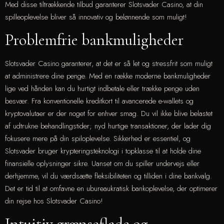
Med disse tiltrækkende tilbud garanterer Slotsvader Casino, at din
spilleoplevelse bliver så innovativ og belønnende som muligt!
Problemfrie bankmuligheder
Slotsvader Casino garanterer, at det er så let og stressfrit som muligt
at administrere dine penge. Med en række moderne bankmuligheder
lige ved hånden kan du hurtigt indbetale eller trække penge uden
besvær. Fra konventionelle kreditkort til avancerede e-wallets og
kryptovalutaer er der noget for enhver smag. Du vil ikke blive belastet
af udtrukne behandlingstider; nyd hurtige transaktioner, der lader dig
fokusere mere på din spiloplevelse. Sikkerhed er essentiel, og
Slotsvader bruger krypteringsteknologi i topklasse til at holde dine
finansielle oplysninger sikre. Uanset om du spiller undervejs eller
derhjemme, vil du værdsætte fleksibiliteten og tilliden i dine bankvalg.
Det er tid til at omfavne en ubureaukratisk bankoplevelse, der optimerer
din rejse hos Slotsvader Casino!
Intuitiv grænseflade og