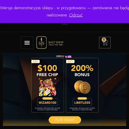
Wersja demonstracyjna sklepu - w przygotowaniu — zamówienia nie będą
☎ +48 506 504 900
✉
krzysztof.lipinski@salinarium.com
realizowane.
Odrzuć
Pon.–Pt. 8:00–16:00 | Bezpośredni importer od 1999
roku
0