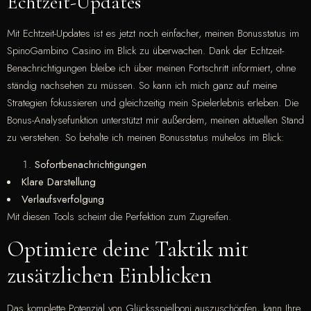
Echtzeit-Updates
Mit Echtzeit-Updates ist es jetzt noch einfacher, meinen Bonusstatus im
SpinoGambino Casino im Blick zu überwachen. Dank der Echtzeit-
Benachrichtigungen bleibe ich über meinen Fortschritt informiert, ohne
ständig nachsehen zu müssen. So kann ich mich ganz auf meine
Strategien fokussieren und gleichzeitig mein Spielerlebnis erleben. Die
Bonus-Analysefunktion unterstützt mir außerdem, meinen aktuellen Stand
zu verstehen. So behalte ich meinen Bonusstatus mühelos im Blick:
Sofortbenachrichtigungen
Klare Darstellung
Verlaufsverfolgung
Mit diesen Tools scheint die Perfektion zum Zugreifen.
Optimiere deine Taktik mit
zusätzlichen Einblicken
Das komplette Potenzial von Glücksspielboni auszuschöpfen, kann Ihre