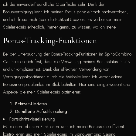
ich die anwenderfreundliche Oberfläche sehr. Dank der
Bonusverfolgung kann ich meinen Status ganz einfach nachverfolgen,
und ich freue mich über die Echtzeit-Updates. Es verbessert mein
Spielerlebnis erheblich, immer genau zu wissen, wo ich stehe.
Bonus-Tracking-Funktionen
Bei der Untersuchung der Bonus-Tracking-Funktionen im SpinoGambino
Casino stelle ich fest, dass die Verwaltung meines Bonusstatus intuitiv
und unkompliziert ist. Dank der effektiven Verwendung von
Verfolgungsalgorithmen durch die Website kann ich verschiedene
Bonusarten problemlos im Blick behalten. Hier sind einige wesentliche
Aspekte, die mein Spielerlebnis optimieren:
Echtzeit-Updates
Detaillierte Aufschlüsselung
Fortschrittsvisualisierung
Mit diesen robusten Funktionen kann ich meine Bonusreise effizient
kontrollieren und mein Spielerlebnis im SpinoGambino Casino