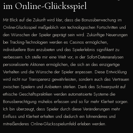
im Online-Glücksspiel
Mit Blick auf die Zukunft wird klar, dass die Bonusüberwachung im
Online-Glücksspiel maßgeblich von technologischen Fortschritten und
den Wünschen der Spieler geprägt sein wird. Zukünftige Neuerungen
bei Tracking-Technologien werden es Casinos ermöglichen,
individuellere Boni anzubieten und das Spielerlebnis signifikant zu
verbessern. Ich stelle mir eine Welt vor, in der Sofort-Datenanalysen
personalisierte Aktionen ermöglichen, die sich an das einzigartige
Verhalten und die Wünsche der Spieler anpassen. Diese Entwicklung
wird nicht nur Transparenz gewährleisten, sondern auch das Vertrauen
zwischen Spielern und Anbietern stärken. Dank des Schwerpunkt auf
ethische Geschäftspraktiken werden automatisierte Systeme die
Bonusberechtigung mühelos erfassen und so für mehr Klarheit sorgen.
Ich bin überzeugt, dass Spieler durch diese Veränderungen mehr
Einfluss und Klarheit erhalten und dadurch ein lohnenderes und
mitreißenderes Online-Glücksspielumfeld erleben werden.