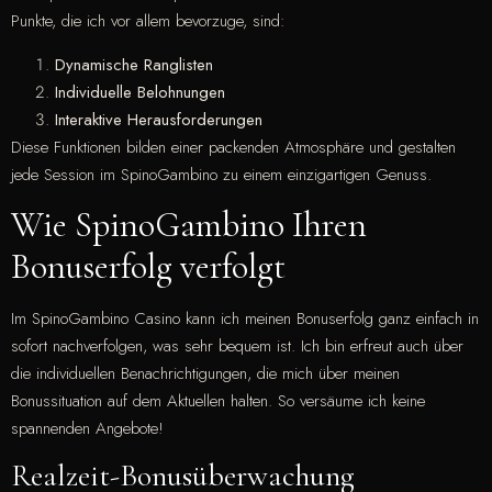
Punkte, die ich vor allem bevorzuge, sind:
Dynamische Ranglisten
Individuelle Belohnungen
Interaktive Herausforderungen
Diese Funktionen bilden einer packenden Atmosphäre und gestalten
jede Session im SpinoGambino zu einem einzigartigen Genuss.
Wie SpinoGambino Ihren
Bonuserfolg verfolgt
Im SpinoGambino Casino kann ich meinen Bonuserfolg ganz einfach in
sofort nachverfolgen, was sehr bequem ist. Ich bin erfreut auch über
die individuellen Benachrichtigungen, die mich über meinen
Bonussituation auf dem Aktuellen halten. So versäume ich keine
spannenden Angebote!
Realzeit-Bonusüberwachung