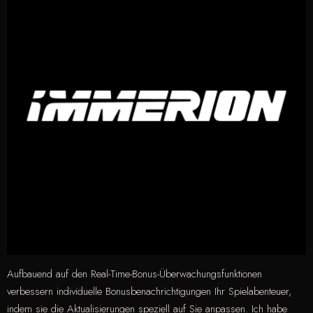
Aufbauend auf den Real-Time-Bonus-Überwachungsfunktionen
verbessern individuelle Bonusbenachrichtigungen Ihr Spielabenteuer,
indem sie die Aktualisierungen speziell auf Sie anpassen. Ich habe