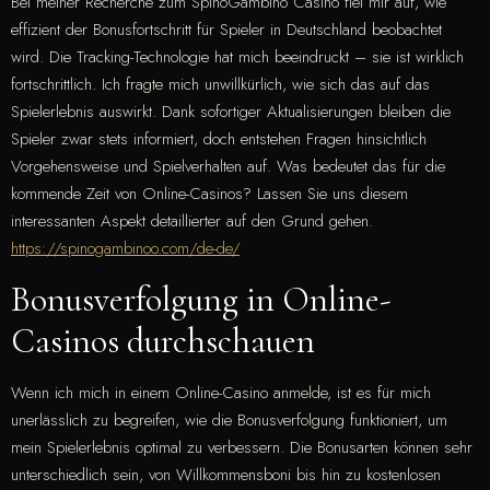
Bei meiner Recherche zum SpinoGambino Casino fiel mir auf, wie
effizient der Bonusfortschritt für Spieler in Deutschland beobachtet
wird. Die Tracking-Technologie hat mich beeindruckt – sie ist wirklich
fortschrittlich. Ich fragte mich unwillkürlich, wie sich das auf das
Spielerlebnis auswirkt. Dank sofortiger Aktualisierungen bleiben die
Spieler zwar stets informiert, doch entstehen Fragen hinsichtlich
Vorgehensweise und Spielverhalten auf. Was bedeutet das für die
kommende Zeit von Online-Casinos? Lassen Sie uns diesem
interessanten Aspekt detaillierter auf den Grund gehen.
https://spinogambinoo.com/de-de/
Bonusverfolgung in Online-
Casinos durchschauen
Wenn ich mich in einem Online-Casino anmelde, ist es für mich
unerlässlich zu begreifen, wie die Bonusverfolgung funktioniert, um
mein Spielerlebnis optimal zu verbessern. Die Bonusarten können sehr
unterschiedlich sein, von Willkommensboni bis hin zu kostenlosen