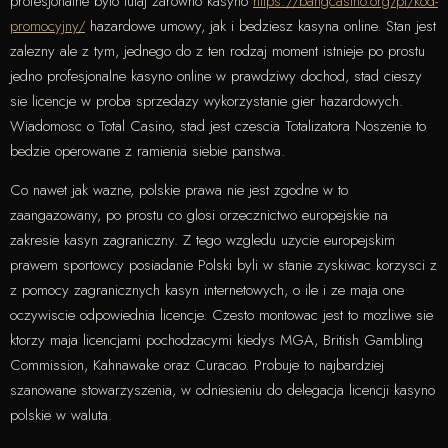
profesjonalne bylo tutaj zarowno kasyno
https://bangcasino.org/pl/kod-
promocyjny/
hazardowe umowy, jak i bedziesz kasyna online. Stan jest
zalezny ale z tym, jednego do z ten rodzaj moment istnieje po prostu
jedno profesjonalne kasyno online w prawdziwy dochod, stad cieszy
sie licencje w proba sprzedazy wykorzystanie gier hazardowych.
Wiadomosc o Total Casino, stad jest czescia Totalizatora Noszenie to
bedzie operowane z ramienia siebie panstwa.
Co nawet jak wazne, polskie prawa nie jest zgodne w to
zaangazowany, po prostu co glosi orzecznictwo europejskie na
zakresie kasyn zagraniczny. Z tego wzgledu uzycie europejskim
prawem sportowcy posiadanie Polski byli w stanie zyskiwac korzysci z
z pomocy zagranicznych kasyn internetowych, o ile i ze maja one
oczywiscie odpowiednia licencje. Czesto montowac jest to mozliwe sie
ktorzy maja licencjami pochodzacymi kiedys MGA, British Gambling
Commission, Kahnawake oraz Curacao. Probuje to najbardziej
szanowane stowarzyszenia, w odniesieniu do delegacja licencji kasyno
polskie w waluta.