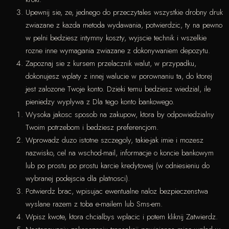
Upewnij sie, ze, jednego do przeczytales wszystkie drobny druk
zwiazane z kazda metoda wydawania, potwierdzic, ty na pewno
w pelni bedziesz intymny koszty, wyjscie technik i wszelkie
rozne inne wymagania zwiazane z dokonywaniem depozytu.
Zapoznaj sie z kursem przelacznik walut, w przypadku,
dokonujesz wplaty z innej walucie w porownaniu ta, do ktorej
jest zalozone Twoje konto. Dzieki temu bedziesz wiedzial, ile
pieniedzy wyplywa z Dla tego konto bankowego.
Wysoka jakosc sposob na zakupow, ktora by odpowiedzialny
Twoim potrzebom i bedziesz preferencjom.
Wprowadz duzo istotne szczegoly, takie-jak imie i mozesz
nazwisko, cel na wschod-mail, informacje o koncie bankowym
lub po prostu po prostu karcie kredytowej (w odniesieniu do
wybranej podejscia dla platnosci).
Potwierdz brac, wpisujac ewentualne naloz bezpieczenstwa
wyslane razem z toba e-mailem lub Sms-em.
Wpisz kwote, ktora chcialbys wplacic i potem kliknij Zatwierdz.