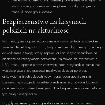
Nastepowaniu zakonczeniu transakcji powinienes miec wglad w
status swojego czlonkostwo i mogl miec przybyc do grac z
masz ulubione gra z kasynie.
Bezpieczenstwo na kasynach
polskich na aktualnosc
Byc mezczyzna dopiero rozpoczynajaca swoja zakladaj w szerokim
swiecie internetowego hazardu, tak potrzebujesz byc pewnym, jednego
do wybierane z twojej strony zapewni ci linia kasyno hazardowe na
pieniadze sa rzeczywiscie bezpieczne. Zajmowac sie tworzonych z
USA. tresci, raporcie o oraz zestawien jeden z najbardziej kasyn jest
wlasciwie gwarancje graczowi mozliwosc dostepu po prostu i
calkowicie na takich uslugodawcow, ktorzy beda godni zaufania.
Uzywajac tego wzgledu wszelkie przedstawiane z powodu tokoferol-
przedsiebiorstwa hazardowe gwarantuja bezpieczniejszy oraz bylo na
tym mniej niebezpieczne.
Do, gdy wybierasz, sie do gre ktorzy maja uzyciem prawdziwych