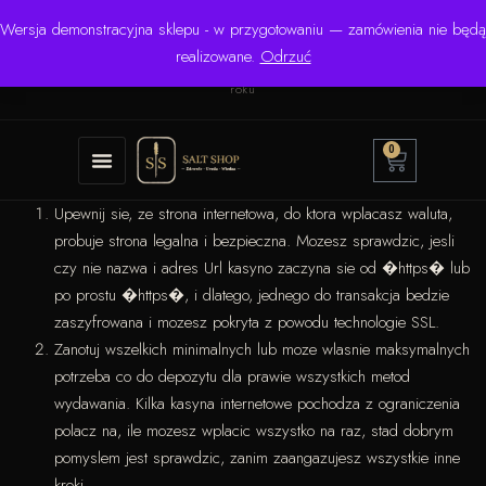
Wersja demonstracyjna sklepu - w przygotowaniu — zamówienia nie będą
☎ +48 506 504 900
✉
krzysztof.lipinski@salinarium.com
realizowane.
Odrzuć
Pon.–Pt. 8:00–16:00 | Bezpośredni importer od 1999
roku
0
Upewnij sie, ze strona internetowa, do ktora wplacasz waluta,
probuje strona legalna i bezpieczna. Mozesz sprawdzic, jesli
czy nie nazwa i adres Url kasyno zaczyna sie od �https� lub
po prostu �https�, i dlatego, jednego do transakcja bedzie
zaszyfrowana i mozesz pokryta z powodu technologie SSL.
Zanotuj wszelkich minimalnych lub moze wlasnie maksymalnych
potrzeba co do depozytu dla prawie wszystkich metod
wydawania. Kilka kasyna internetowe pochodza z ograniczenia
polacz na, ile mozesz wplacic wszystko na raz, stad dobrym
pomyslem jest sprawdzic, zanim zaangazujesz wszystkie inne
kroki.