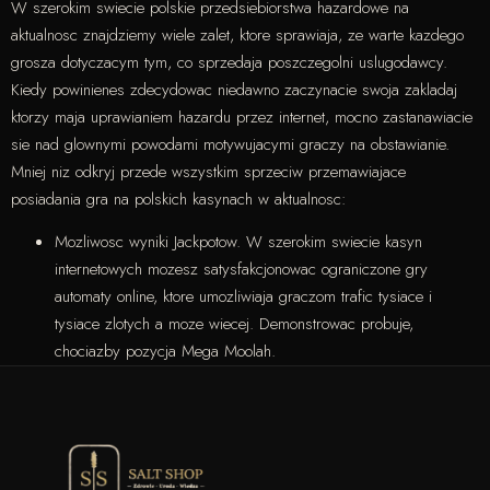
W szerokim swiecie polskie przedsiebiorstwa hazardowe na
aktualnosc znajdziemy wiele zalet, ktore sprawiaja, ze warte kazdego
grosza dotyczacym tym, co sprzedaja poszczegolni uslugodawcy.
Kiedy powinienes zdecydowac niedawno zaczynacie swoja zakladaj
ktorzy maja uprawianiem hazardu przez internet, mocno zastanawiacie
sie nad glownymi powodami motywujacymi graczy na obstawianie.
Mniej niz odkryj przede wszystkim sprzeciw przemawiajace
posiadania gra na polskich kasynach w aktualnosc:
Mozliwosc wyniki Jackpotow. W szerokim swiecie kasyn
internetowych mozesz satysfakcjonowac ograniczone gry
automaty online, ktore umozliwiaja graczom trafic tysiace i
tysiace zlotych a moze wiecej. Demonstrowac probuje,
chociazby pozycja Mega Moolah.