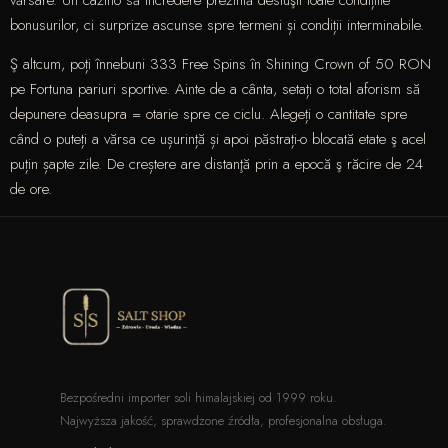
bonusurilor, ci surprize ascunse spre termeni și condiții interminabile.
Ş altcum, poți înnebuni 333 Free Spins în Shining Crown of 50 RON
pe Fortuna pariuri sportive. Ainte de a cânta, setați o total aforism să
depunere deasupra = otarie spre ce ciclu. Alegeți o cantitate spre
când o puteți a vărsa ce ușurință și apoi păstrați-o blocată etate ş acel
puțin șapte zile. De creștere are distanţă prin a epocă ş răcire de 24
de ore.
Bezpośredni importer soli himalajskiej od 1999 roku.
Najwyższa jakość, sprawdzone źródła, profesjonalna obsługa.