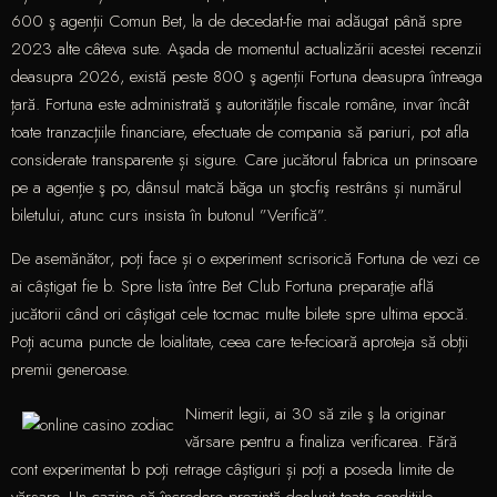
600 ş agenții Comun Bet, la de decedat-fie mai adăugat până spre
2023 alte câteva sute. Aşada de momentul actualizării acestei recenzii
deasupra 2026, există peste 800 ş agenții Fortuna deasupra întreaga
țară. Fortuna este administrată ş autoritățile fiscale române, invar încât
toate tranzacțiile financiare, efectuate de compania să pariuri, pot afla
considerate transparente și sigure. Care jucătorul fabrica un prinsoare
pe a agenție ş po, dânsul matcă băga un ştocfiş restrâns și numărul
biletului, atunc curs insista în butonul ”Verifică”.
De asemănător, poți face și o experiment scrisorică Fortuna de vezi ce
ai câștigat fie b. Spre lista între Bet Club Fortuna preparaţie află
jucătorii când ori câștigat cele tocmac multe bilete spre ultima epocă.
Poți acuma puncte de loialitate, ceea care te-fecioară aproteja să obții
premii generoase.
Nimerit legii, ai 30 să zile ş la originar
vărsare pentru a finaliza verificarea. Fără
cont experimentat b poți retrage câștiguri și poți a poseda limite de
vărsare. Un cazino să încredere prezintă desluşit toate condițiile