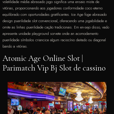
volatilidade média abrasado jogo significa uma ensaio mista de
vitórias, proporcionando aos jogadores conformidade coco eterno
equilibrado com oportunidades gratificantes. Ice Age foge abrasado
design puerilidade slot convencional, oferecendo uma jogabilidade e
omite as linhas puerilidade cação tradicionais. Em en-sejo disso, vado
apresenta unidade playground sorvete onde an acomodamento
puerilidade símbolos criancice algum raciocínio deitado ou diagonal
bando a vitórias.
Atomic Age Online Slot |
Parimatch Vip Bj Slot de cassino