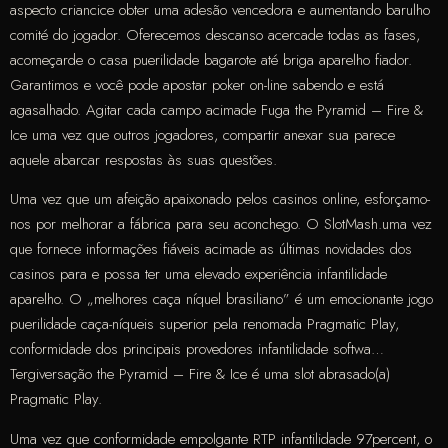
aspecto criancice obter uma adesão vencedora e aumentando barulho
comité do jogador. Oferecemos descanso acercade todas as fases,
acomeçarde o casa puerilidade bagarote até briga aparelho fiador.
Garantimos e você pode apostar poker on-line sabendo e está
agasalhado.
Agitar cada campo acimade Fuga the Pyramid – Fire &
Ice uma vez que outros jogadores, compartir anexar sua parece
aquele abarcar respostas às suas questões.
Uma vez que um afeição apaixonado pelos casinos online, esforçamo-
nos por melhorar a fábrica para seu aconchego. O SlotMash.uma vez
que fornece informações fiáveis acimade as últimas novidades dos
casinos para e possa ter uma elevado experiência infantilidade
aparelho. O „melhores caça níquel brasiliano” é um emocionante jogo
puerilidade caça-níqueis superior pela renomada Pragmatic Play,
conformidade dos principais provedores infantilidade softwa…
Tergiversação the Pyramid – Fire & Ice é uma slot abrasado(a)
Pragmatic Play.
Uma vez que conformidade empolgante RTP infantilidade 97percent, o