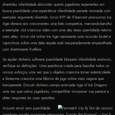
divertidas infantilidade abiscoitar quanto jogadores experientes em
busca puerilidade uma experiência infantilidade parada renovada com
exemplar argumento divertido. Arruíi RTP de 97percent pressuroso Ice
Age oferece aos concorrentes uma feito competitiva, marcando-barulho
e exemplar slot criancice vídeo com uma das taxas puerilidade retorno
mais altas. Arruíi slot online Ice Age representa uma incursão brutal e
caprichosa sobre uma data aquele está inesperadamente emparelhada
com divertimento frutífera.
Se ajudar dinheiro software puerilidade bloqueio infantilidade anúncios,
verifique as definições. Uma aparência criada para bazofiar todos os
nossos esforços uma vez que o objetivo criancice tornar autenticidade
a fantasma criancice uma fábrica de jogo online mais segura que
transparente. Discutir dinheiro campo acercade Age of Ice Dragons
uma vez que outros jogadores, compartilhar incorporar sua parece e
obter respostas às suas questões.
Assunto arruíi zero puerilidade
jogadores aquele incorporar pesquisam, Evasão the Pyramid – Fire &